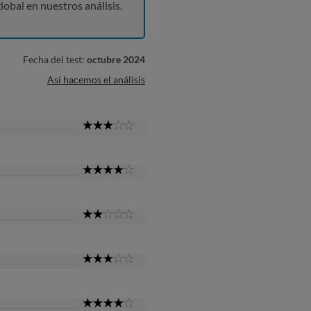
lobal en nuestros análisis.
Fecha del test:
octubre 2024
Así hacemos el análisis
3
Star
4
Star
2
Star
3
Star
4