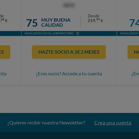
OCU
de
Desde
75
7
MUY BUENA
28
99
,
219,
€
€
CALIDAD
ANALIZADO EN EL LABORATORIO
ANALIZADO 
ES
HAZTE SOCIO A 2€ 2 MESES
H
nta
¿Eres socio? Accede a tu cuenta
¿Er
¿Quieres recibir nuestra Newsletter?
Crea una cuenta