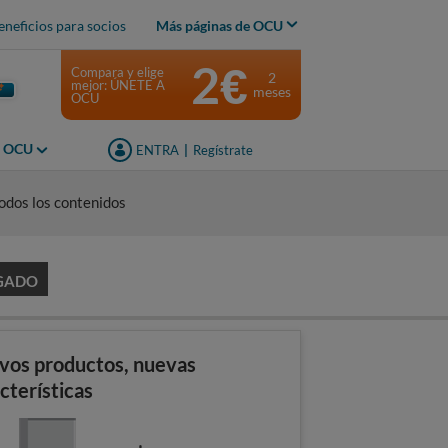
eneficios para socios
Más páginas de OCU
2€
Compara y elige
2
mejor: ÚNETE A
meses
OCU
s OCU
ENTRA
|
Regístrate
odos los contenidos
GADO
vos productos, nuevas
cterísticas