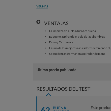
VER MÁS
VENTAJAS
La limpieza de suelos duros es buena
Es bueno aspirando el pelo de las alfombras
Es muy fácil de usar
Es uno de los mejores aspiradores reteniendo el p
Se puede transformar en aspirador de mano
Último precio publicado
RESULTADOS DEL TEST
62
Este produc
BUENA