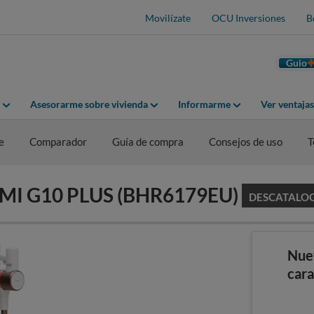
Movilízate
OCU Inversiones
B
Guio
Asesorarme sobre vivienda
Informarme
Ver ventaja
e
Comparador
Guía de compra
Consejos de uso
T
AOMI G10 PLUS (BHR6179EU)
DESCATALO
Nue
cara