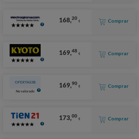
Stars
20
168,
Comprar
€
5
Stars
48
169,
Comprar
€
5
Stars
OFERTAS3B
90
169,
Comprar
€
No valorado
00
173,
Comprar
€
5
Stars