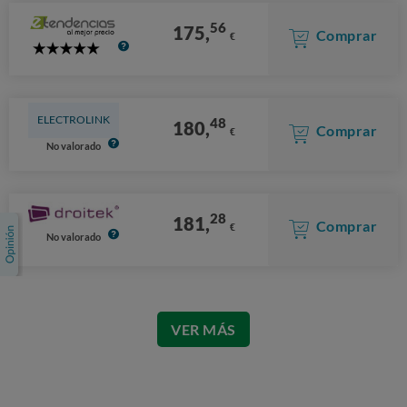
56
175,
Comprar
€
5
Stars
ELECTROLINK
48
180,
Comprar
€
No valorado
28
181,
Comprar
€
No valorado
VER MÁS