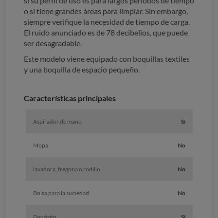
si su perfil de uso es para largos períodos de tiempo
o si tiene grandes áreas para limpiar. Sin embargo,
siempre verifique la necesidad de tiempo de carga.
El ruido anunciado es de 78 decibelios, que puede
ser desagradable.
Este modelo viene equipado con boquillas textiles
y una boquilla de espacio pequeño.
Características principales
Aspirador de mano
Sí
Mopa
No
lavadora, fregona o rodillo
No
Bolsa para la suciedad
No
Depósito
Sí