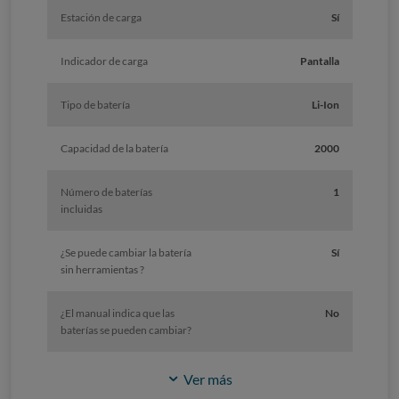
Estación de carga
Sí
Indicador de carga
Pantalla
Tipo de batería
Li-Ion
Capacidad de la batería
2000
Número de baterías
1
incluidas
¿Se puede cambiar la batería
Sí
sin herramientas ?
¿El manual indica que las
No
baterías se pueden cambiar?
Ver más