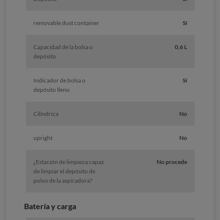
removable dust container
Sí
Capacidad de la bolsa o
0,6 L
depósito
Indicador de bolsa o
Sí
depósito lleno
Cilíndrica
No
upright
No
¿Estación de limpieza capaz
No procede
de limpiar el depósito de
polvo de la aspiradora?
Batería y carga