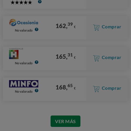
5
Stars
39
162,
Comprar
€
No valorado
31
165,
Comprar
€
No valorado
65
168,
Comprar
€
No valorado
VER MÁS