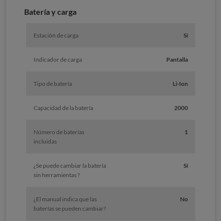
Batería y carga
Estación de carga
Sí
Indicador de carga
Pantalla
Tipo de batería
Li-Ion
Capacidad de la batería
2000
Número de baterías
1
incluidas
¿Se puede cambiar la batería
Sí
sin herramientas ?
¿El manual indica que las
No
baterías se pueden cambiar?