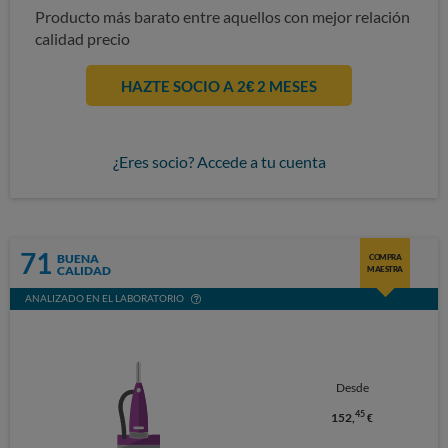
Producto más barato entre aquellos con mejor relación
calidad precio
HAZTE SOCIO A 2€ 2 MESES
¿Eres socio? Accede a tu cuenta
71
BUENA
COMPRA
CALIDAD
MAESTRA
ANALIZADO EN EL LABORATORIO
Desde
45
152,
€