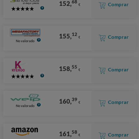
68
152,
Comprar
€
5
Stars
12
155,
Comprar
€
No valorado
55
158,
Comprar
€
5
Stars
39
160,
Comprar
€
No valorado
58
161,
Comprar
€