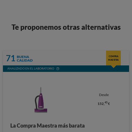
Te proponemos otras alternativas
71
BUENA
COMPRA
CALIDAD
MAESTRA
ANALIZADO EN EL LABORATORIO
Desde
45
152,
€
La Compra Maestra más barata