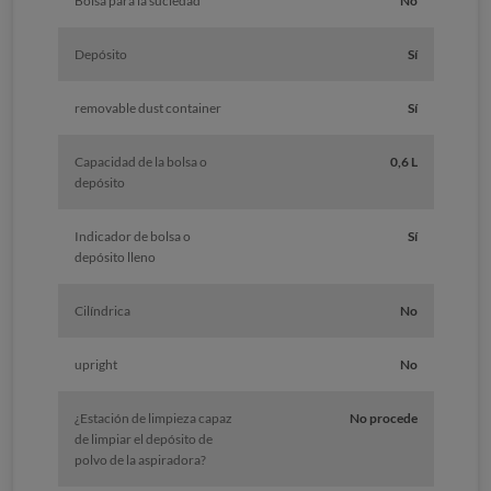
Bolsa para la suciedad
No
Depósito
Sí
removable dust container
Sí
Capacidad de la bolsa o
0,6 L
depósito
Indicador de bolsa o
Sí
depósito lleno
Cilíndrica
No
upright
No
¿Estación de limpieza capaz
No procede
de limpiar el depósito de
polvo de la aspiradora?