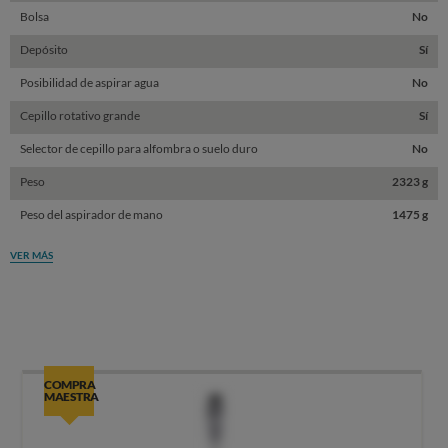
Bolsa
No
Depósito
Sí
Posibilidad de aspirar agua
No
Cepillo rotativo grande
Sí
Selector de cepillo para alfombra o suelo duro
No
Peso
2323 g
Peso del aspirador de mano
1475 g
VER MÁS
COMPRA
MAESTRA