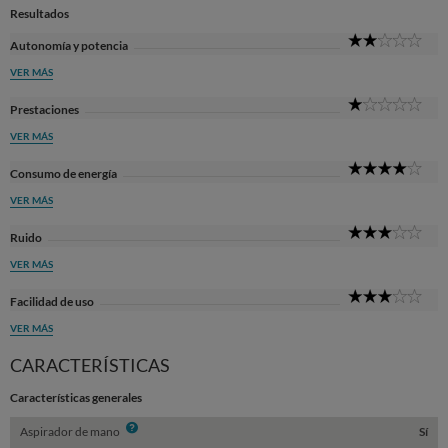
Resultados
2
Autonomía y potencia
Sta
VER MÁS
1
Prestaciones
Sta
VER MÁS
4
Consumo de energía
Sta
VER MÁS
3
Ruido
Sta
VER MÁS
3
Facilidad de uso
Sta
VER MÁS
CARACTERÍSTICAS
Características generales
Info
Aspirador de mano
Sí