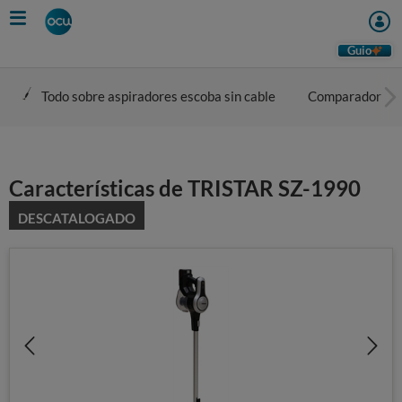
Skip
to
main
Guio
content
Todo sobre aspiradores escoba sin cable
Comparador
Características de TRISTAR SZ-1990
DESCATALOGADO