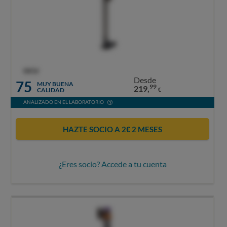
OCU
Desde
75
MUY BUENA
99
219,
CALIDAD
€
ANALIZADO EN EL LABORATORIO
HAZTE SOCIO A 2€ 2 MESES
¿Eres socio? Accede a tu cuenta