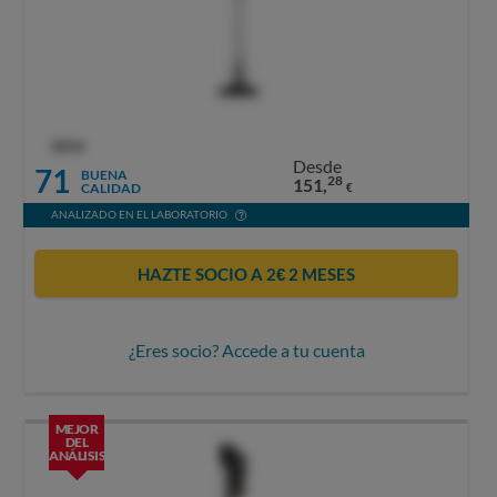
OCU
Desde
71
BUENA
28
151,
CALIDAD
€
ANALIZADO EN EL LABORATORIO
HAZTE SOCIO A 2€ 2 MESES
¿Eres socio? Accede a tu cuenta
MEJOR
DEL
ANÁLISIS