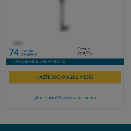
OCU
Desde
74
BUENA
00
729,
CALIDAD
€
ANALIZADO EN EL LABORATORIO
HAZTE SOCIO A 2€ 2 MESES
¿Eres socio? Accede a tu cuenta