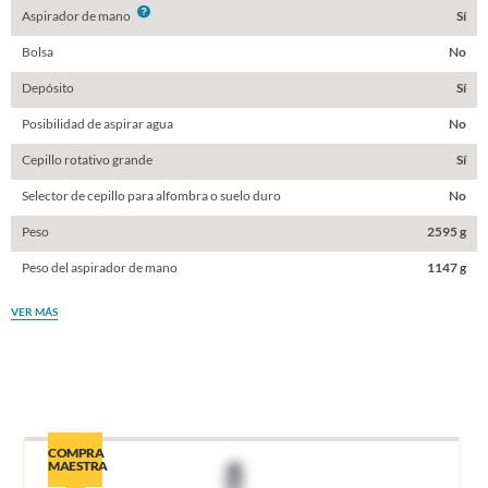
Info
Aspirador de mano
Sí
Bolsa
No
Depósito
Sí
Posibilidad de aspirar agua
No
Cepillo rotativo grande
Sí
Selector de cepillo para alfombra o suelo duro
No
Peso
2595 g
Peso del aspirador de mano
1147 g
VER MÁS
COMPRA
MAESTRA