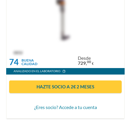
OCU
Desde
74
BUENA
00
729,
CALIDAD
€
ANALIZADO EN EL LABORATORIO
HAZTE SOCIO A 2€ 2 MESES
¿Eres socio? Accede a tu cuenta