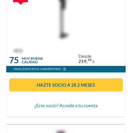
OCU
Desde
75
MUY BUENA
99
219,
CALIDAD
€
ANALIZADO EN EL LABORATORIO
HAZTE SOCIO A 2€ 2 MESES
¿Eres socio? Accede a tu cuenta