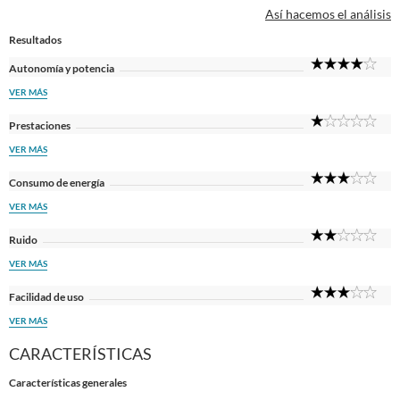
Así hacemos el análisis
Resultados
4
Autonomía y potencia
Sta
VER MÁS
1
Prestaciones
Sta
VER MÁS
3
Consumo de energía
Sta
VER MÁS
2
Ruido
Sta
VER MÁS
3
Facilidad de uso
Sta
VER MÁS
CARACTERÍSTICAS
Características generales