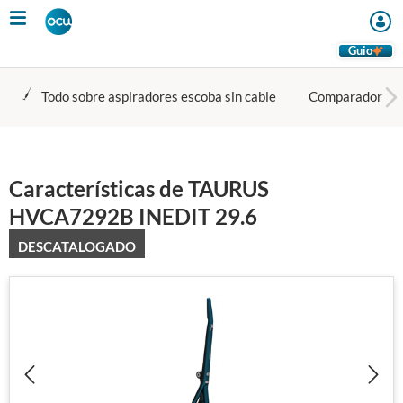
Skip
to
main
Guio
content
Todo sobre aspiradores escoba sin cable
Comparador
Características de TAURUS
HVCA7292B INEDIT 29.6
DESCATALOGADO