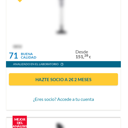
OCU
Desde
71
BUENA
28
151,
CALIDAD
€
ANALIZADO EN EL LABORATORIO
HAZTE SOCIO A 2€ 2 MESES
¿Eres socio? Accede a tu cuenta
MEJOR
DEL
ANÁLISIS