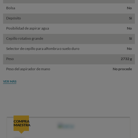
Bolsa
No
Depósito
Sí
Posibilidad de aspirar agua
No
Cepillo rotativo grande
Sí
Selector de cepillo para alfombra o suelo duro
No
Peso
2732 g
Peso del aspirador de mano
No procede
VER MÁS
COMPRA
MAESTRA