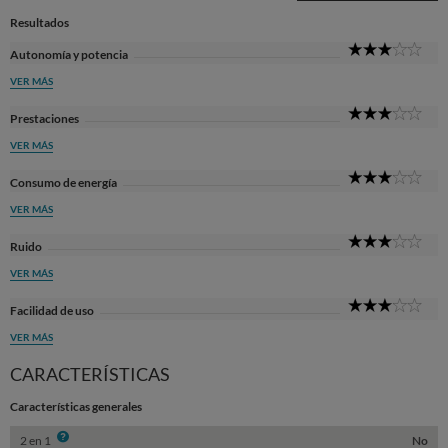
Resultados
3
Autonomía y potencia
Sta
VER MÁS
3
Prestaciones
Sta
VER MÁS
3
Consumo de energía
Sta
VER MÁS
3
Ruido
Sta
VER MÁS
3
Facilidad de uso
Sta
VER MÁS
CARACTERÍSTICAS
Características generales
Info
2 en 1
No