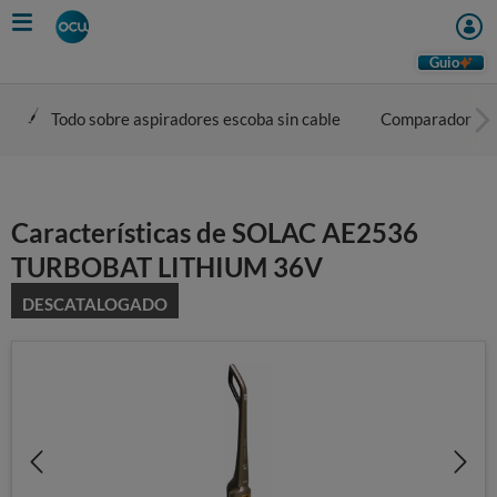
Skip
to
main
Guio
content
Todo sobre aspiradores escoba sin cable
Comparador
Características de SOLAC AE2536
TURBOBAT LITHIUM 36V
DESCATALOGADO