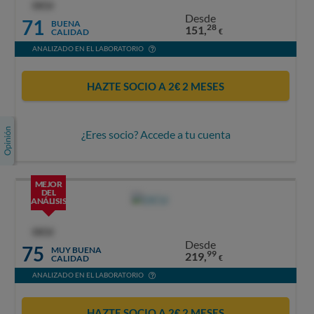
OCU
Desde
71
BUENA
28
151,
CALIDAD
€
ANALIZADO EN EL LABORATORIO
HAZTE SOCIO A 2€ 2 MESES
¿Eres socio? Accede a tu cuenta
MEJOR
DEL
ANÁLISIS
OCU
Desde
75
MUY BUENA
99
219,
CALIDAD
€
ANALIZADO EN EL LABORATORIO
HAZTE SOCIO A 2€ 2 MESES