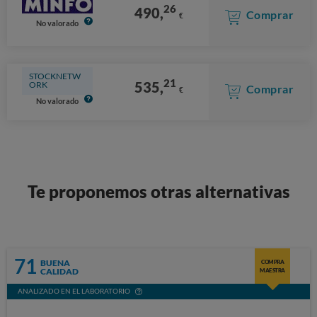
26
490,
Comprar
€
No valorado
STOCKNETW
21
535,
ORK
Comprar
€
No valorado
Te proponemos otras alternativas
71
BUENA
COMPRA
CALIDAD
MAESTRA
ANALIZADO EN EL LABORATORIO