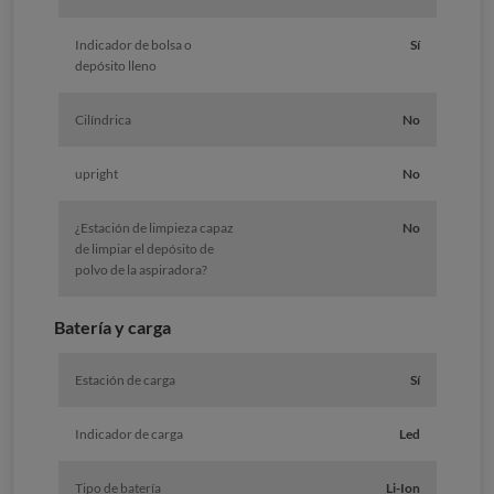
Indicador de bolsa o
Sí
depósito lleno
Cilíndrica
No
upright
No
¿Estación de limpieza capaz
No
de limpiar el depósito de
polvo de la aspiradora?
Batería y carga
Estación de carga
Sí
Indicador de carga
Led
Tipo de batería
Li-Ion