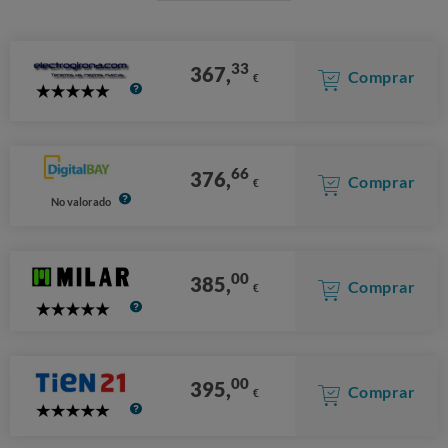
33
367,
Comprar
€
5
Stars
66
376,
Comprar
€
No valorado
00
385,
Comprar
€
5
Stars
00
395,
Comprar
€
5
Stars