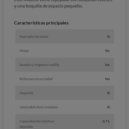
y una boquilla de espacio pequeño.
Características principales
Aspirador de mano
Sí
Mopa
No
lavadora, fregona o rodillo
No
Bolsa para la suciedad
No
Depósito
Sí
removable dust container
Sí
Capacidad de la bolsa o
0,7 L
depósito