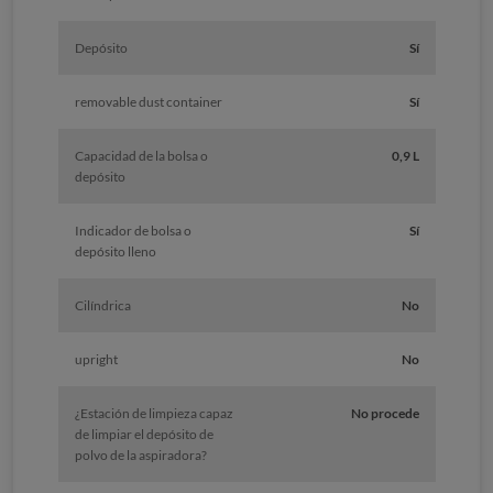
Depósito
Sí
removable dust container
Sí
Capacidad de la bolsa o
0,9 L
depósito
Indicador de bolsa o
Sí
depósito lleno
Cilíndrica
No
upright
No
¿Estación de limpieza capaz
No procede
de limpiar el depósito de
polvo de la aspiradora?