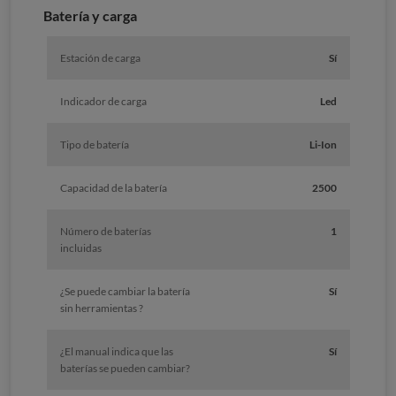
Batería y carga
Estación de carga
Sí
Indicador de carga
Led
Tipo de batería
Li-Ion
Capacidad de la batería
2500
Número de baterías
1
incluidas
¿Se puede cambiar la batería
Sí
sin herramientas ?
¿El manual indica que las
Sí
baterías se pueden cambiar?