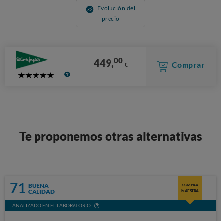
Evolución del
precio
00
449,
Comprar
€
5
Stars
Te proponemos otras alternativas
71
BUENA
COMPRA
CALIDAD
MAESTRA
ANALIZADO EN EL LABORATORIO