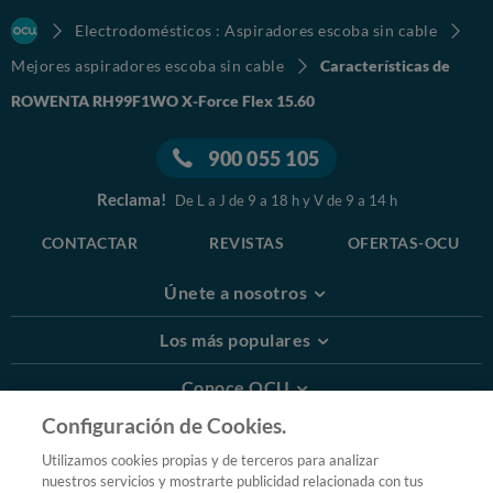
Electrodomésticos : Aspiradores escoba sin cable
Mejores aspiradores escoba sin cable
Características de
ROWENTA RH99F1WO X-Force Flex 15.60
900 055 105
Reclama!
De L a J de 9 a 18 h y V de 9 a 14 h
CONTACTAR
REVISTAS
OFERTAS-OCU
Únete a nosotros
Los más populares
Conoce OCU
Configuración de Cookies.
Más Información
Utilizamos cookies propias y de terceros para analizar
nuestros servicios y mostrarte publicidad relacionada con tus
© 2026 OCU