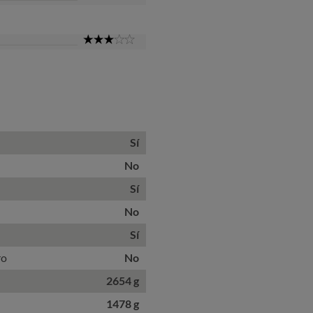
Star
3
Star
Sí
No
Sí
No
Sí
ro
No
2654 g
1478 g