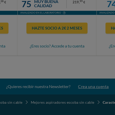
75
7
MUY BUENA
28
99
,
219,
€
€
CALIDAD
ANALIZADO EN EL LABORATORIO
ANALIZADO 
ES
HAZTE SOCIO A 2€ 2 MESES
H
nta
¿Eres socio? Accede a tu cuenta
¿Er
¿Quieres recibir nuestra Newsletter?
Crea una cuenta
oba sin cable
Mejores aspiradores escoba sin cable
Caract