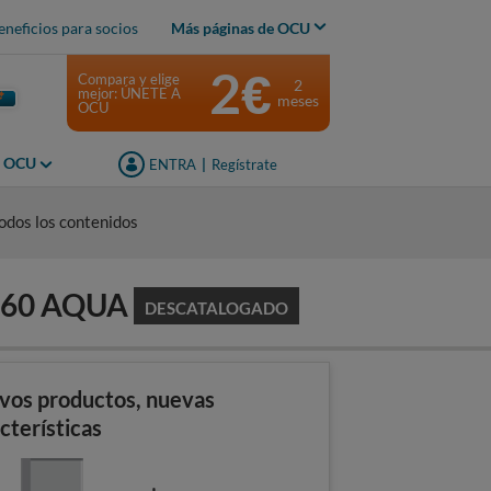
eneficios para socios
Más páginas de OCU
2€
Compara y elige
2
mejor: ÚNETE A
meses
OCU
s OCU
ENTRA
|
Regístrate
odos los contenidos
.60 AQUA
DESCATALOGADO
vos productos, nuevas
cterísticas