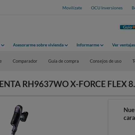
Movilízate
OCU Inversiones
B
Guio
Asesorarme sobre vivienda
Informarme
Ver ventaja
e
Comparador
Guía de compra
Consejos de uso
T
OWENTA RH9637WO X-FORCE FLEX 8
Nue
cara