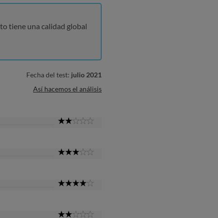
to tiene una calidad global
Fecha del test:
julio 2021
Así hacemos el análisis
2
Star
3
Star
4
Star
2