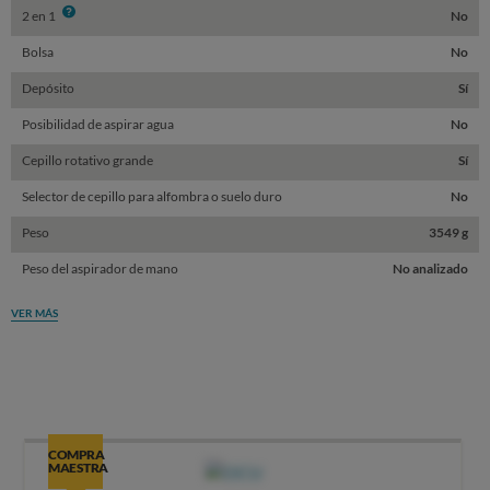
Info
2 en 1
No
Bolsa
No
Depósito
Sí
Posibilidad de aspirar agua
No
Cepillo rotativo grande
Sí
Selector de cepillo para alfombra o suelo duro
No
Peso
3549 g
Peso del aspirador de mano
No analizado
VER MÁS
COMPRA
MAESTRA