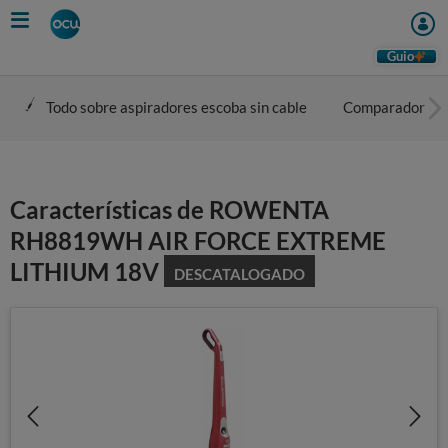
Skip
to
main
Guio
content
Todo sobre aspiradores escoba sin cable
Comparador
Características de ROWENTA
RH8819WH AIR FORCE EXTREME
LITHIUM 18V
DESCATALOGADO