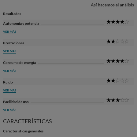
Así hacemos el análisis
Resultados
4
Autonomía y potencia
Sta
VER MÁS
2
Prestaciones
Sta
VER MÁS
4
Consumo de energía
Sta
VER MÁS
2
Ruido
Sta
VER MÁS
3
Facilidad de uso
Sta
VER MÁS
CARACTERÍSTICAS
Características generales