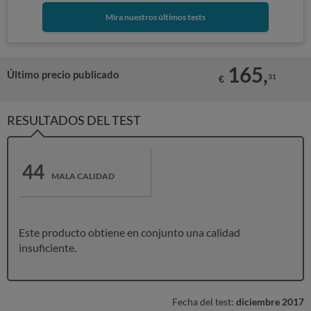
Mira nuestros últimos tests
165,
Último precio publicado
31
€
RESULTADOS DEL TEST
44
MALA CALIDAD
Este producto obtiene en conjunto una calidad
insuficiente.
Fecha del test:
diciembre 2017