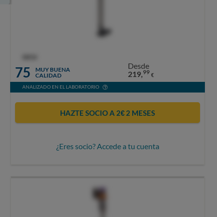
OCU
Desde
75
MUY BUENA
99
219,
CALIDAD
€
ANALIZADO EN EL LABORATORIO
HAZTE SOCIO A 2€ 2 MESES
¿Eres socio? Accede a tu cuenta