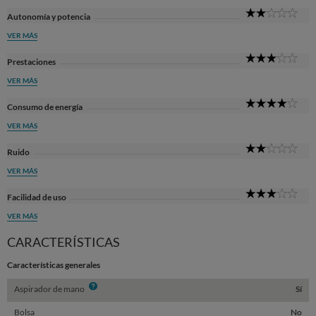
2
Autonomía y potencia
Sta
VER MÁS
3
Prestaciones
Sta
VER MÁS
4
Consumo de energía
Sta
VER MÁS
2
Ruido
Sta
VER MÁS
3
Facilidad de uso
Sta
VER MÁS
CARACTERÍSTICAS
Características generales
Info
Aspirador de mano
Sí
Bolsa
No