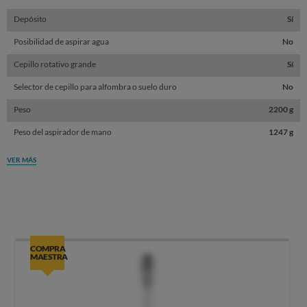
Depósito
Sí
Posibilidad de aspirar agua
No
Cepillo rotativo grande
Sí
Selector de cepillo para alfombra o suelo duro
No
Peso
2200 g
Peso del aspirador de mano
1247 g
VER MÁS
COMPRA
MAESTRA