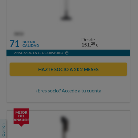
OCU
Desde
71
BUENA
28
151,
CALIDAD
€
ANALIZADO EN EL LABORATORIO
HAZTE SOCIO A 2€ 2 MESES
¿Eres socio? Accede a tu cuenta
MEJOR
DEL
ANÁLISIS