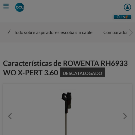
Skip
to
main
Guio
content
Todo sobre aspiradores escoba sin cable
Comparador
Características de ROWENTA RH6933
WO X-PERT 3.60
DESCATALOGADO