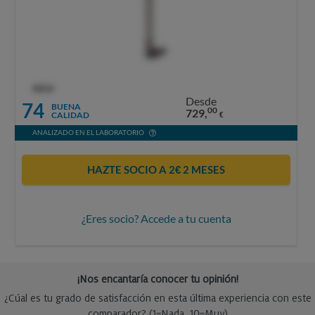
OCU
Desde
74
BUENA
00
729,
CALIDAD
€
ANALIZADO EN EL LABORATORIO
HAZTE SOCIO A 2€ 2 MESES
¿Eres socio? Accede a tu cuenta