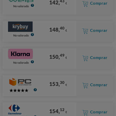
43
142,
Comprar
€
No valorado
40
148,
Comprar
€
No valorado
49
150,
Comprar
€
No valorado
30
153,
Comprar
€
5
Stars
12
154,
Comprar
€