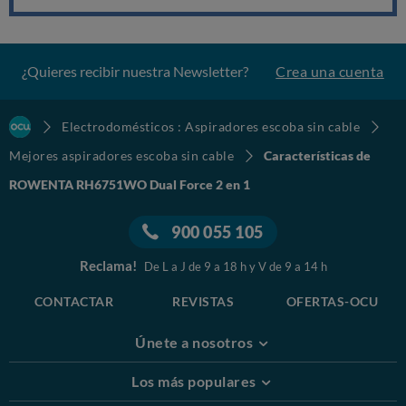
¿Quieres recibir nuestra Newsletter?
Crea una cuenta
Electrodomésticos : Aspiradores escoba sin cable
Mejores aspiradores escoba sin cable
Características de
ROWENTA RH6751WO Dual Force 2 en 1
900 055 105
Reclama!
De L a J de 9 a 18 h y V de 9 a 14 h
CONTACTAR
REVISTAS
OFERTAS-OCU
Únete a nosotros
Los más populares