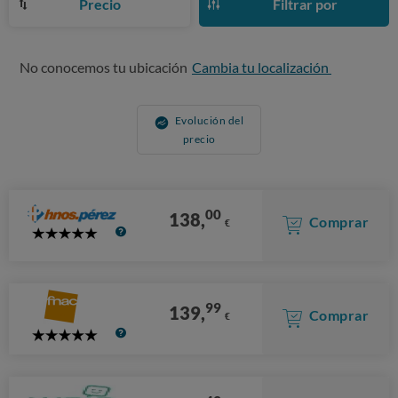
Precio
Filtrar por
No conocemos tu ubicación
Cambia tu localización
Evolución del
precio
00
138,
Comprar
€
5
Stars
99
139,
Comprar
€
5
Stars