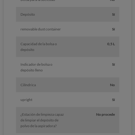
Depósito
Sí
removable dust container
Sí
Capacidad de la bolsa o
0,5 L
depósito
Indicador de bolsa o
Sí
depósito lleno
Cilíndrica
No
upright
Sí
¿Estación de limpieza capaz
No procede
de limpiar el depósito de
polvo de la aspiradora?