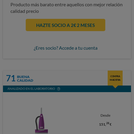
Producto más barato entre aquellos con mejor relación
calidad precio
HAZTE SOCIO A 2€ 2 MESES
¿Eres socio? Accede a tu cuenta
71
BUENA
COMPRA
CALIDAD
MAESTRA
ANALIZADO EN EL LABORATORIO
Desde
28
151,
€