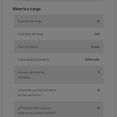
Batería y carga
Estación de carga
Sí
Indicador de carga
Led
Tipo de batería
Li-Ion
Capacidad de la batería
2000 mAh
Número de baterías
1
incluidas
¿Se puede cambiar la batería
Sí
sin herramientas ?
¿El manual indica que las
Sí
baterías se pueden cambiar?