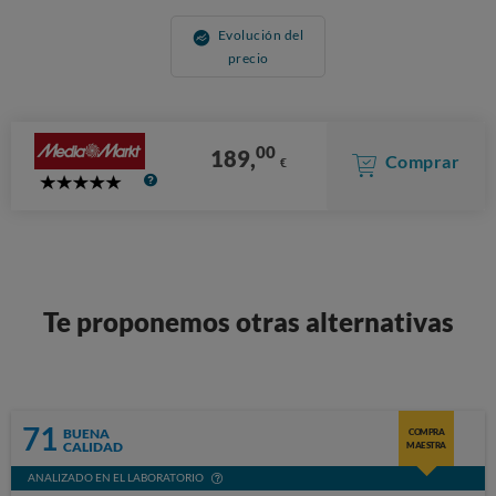
Evolución del
precio
00
189,
Comprar
€
5
Stars
Te proponemos otras alternativas
71
BUENA
COMPRA
CALIDAD
MAESTRA
ANALIZADO EN EL LABORATORIO