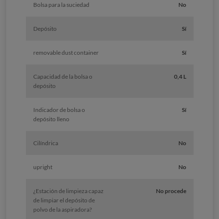
Bolsa para la suciedad
No
Depósito
Sí
removable dust container
Sí
Capacidad de la bolsa o
0,4 L
depósito
Indicador de bolsa o
Sí
depósito lleno
Cilíndrica
No
upright
No
¿Estación de limpieza capaz
No procede
de limpiar el depósito de
polvo de la aspiradora?