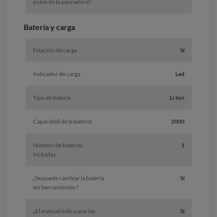
polvo de la aspiradora?
Batería y carga
Estación de carga
Sí
Indicador de carga
Led
Tipo de batería
Li-Ion
Capacidad de la batería
2000
Número de baterías
1
incluidas
¿Se puede cambiar la batería
Sí
sin herramientas ?
¿El manual indica que las
Sí