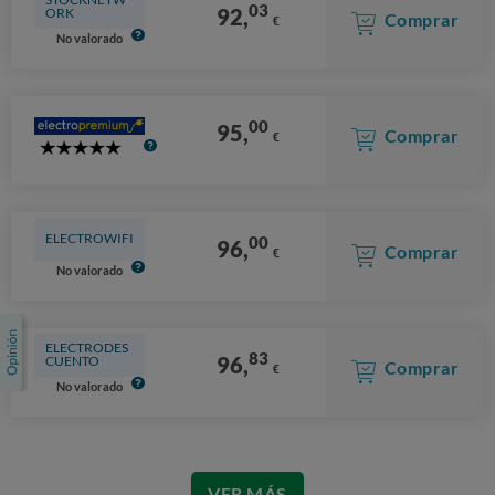
03
92,
ORK
Comprar
€
No valorado
00
95,
Comprar
€
5
Stars
ELECTROWIFI
00
96,
Comprar
€
No valorado
ELECTRODES
83
96,
CUENTO
Comprar
€
No valorado
VER MÁS