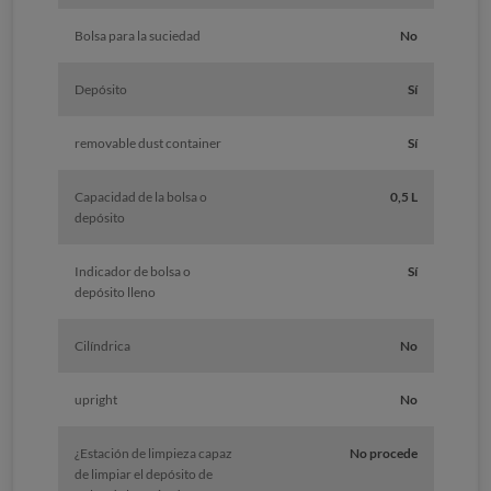
Bolsa para la suciedad
No
Depósito
Sí
removable dust container
Sí
Capacidad de la bolsa o
0,5 L
depósito
Indicador de bolsa o
Sí
depósito lleno
Cilíndrica
No
upright
No
¿Estación de limpieza capaz
No procede
de limpiar el depósito de