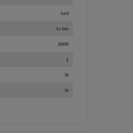
Led
Li-Ion
2000
1
Sí
Sí