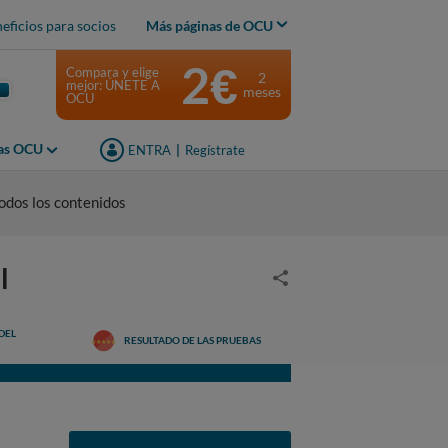
eficios para socios
Más páginas de OCU
2€
Compara y elige
2
mejor: ÚNETE A
meses
OCU
jas OCU
ENTRA
|
Regístrate
odos los contenidos
l
DEL
RESULTADO DE LAS PRUEBAS