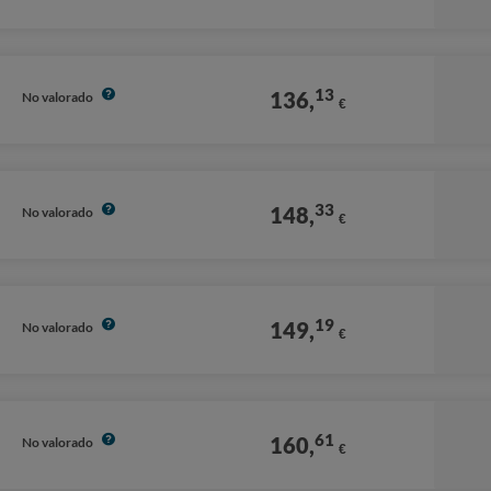
Stars
13
136,
No valorado
€
33
148,
No valorado
€
19
149,
No valorado
€
61
160,
No valorado
€