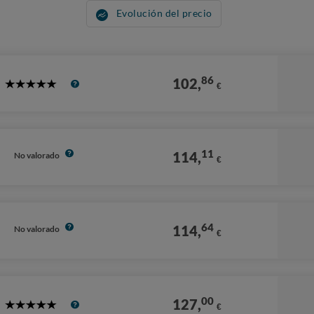
Evolución del precio
86
102,
€
5
Stars
11
114,
No valorado
€
64
114,
No valorado
€
00
127,
€
5