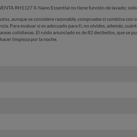
WENTA RH1127 X-Nano Essential no tiene función de lavado; solo 
tos, aunque se considere razonable, compruebe si combina con su 
uencia. Para evaluar si es adecuado para ti, no olvides, además, cuá
areas cotidianas. El ruido anunciado es de 82 decibelios, que se p
 hacer limpieza por la noche.