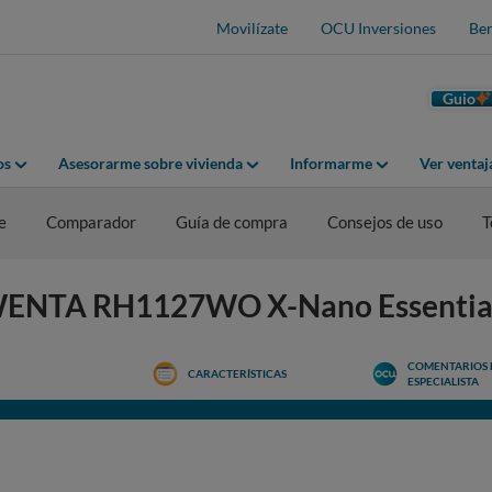
Movilízate
OCU Inversiones
Ben
Guio
os
Asesorarme sobre vivienda
Informarme
Ver venta
e
Comparador
Guía de compra
Consejos de uso
T
OWENTA RH1127WO X-Nano Essentia
COMENTARIOS 
CARACTERÍSTICAS
ESPECIALISTA