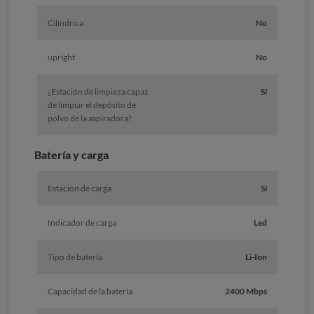
Cilíndrica
No
upright
No
¿Estación de limpieza capaz
Sí
de limpiar el depósito de
polvo de la aspiradora?
Batería y carga
Estación de carga
Sí
Indicador de carga
Led
Tipo de batería
Li-Ion
Capacidad de la batería
2400 Mbps