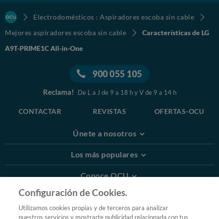
Electrodomésticos : Aspiradores escoba sin cable
Mejores aspiradores escoba sin cable
Características de LG
A9T-PRIME1C All-in-One
900 055 105
Reclama!
De L a J de 9 a 18 h y V de 9 a 14 h
CONTACTAR
REVISTAS
OFERTAS-OCU
Únete a nosotros
Los más populares
Conoce OCU
Configuración de Cookies.
Más Información
Utilizamos cookies propias y de terceros para analizar
nuestros servicios y mostrarte publicidad relacionada con tus
© 2026 OCU