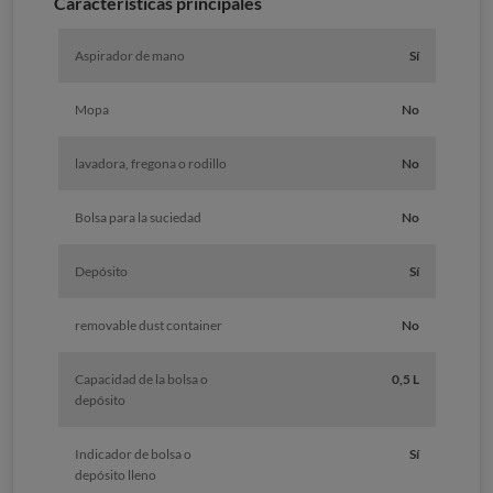
Características principales
Aspirador de mano
Sí
Mopa
No
lavadora, fregona o rodillo
No
Bolsa para la suciedad
No
Depósito
Sí
removable dust container
No
Capacidad de la bolsa o
0,5 L
depósito
Indicador de bolsa o
Sí
depósito lleno