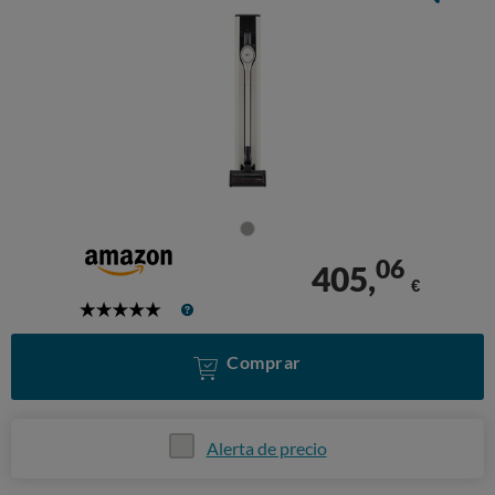
06
405,
€
5
Stars
Comprar
Alerta de precio