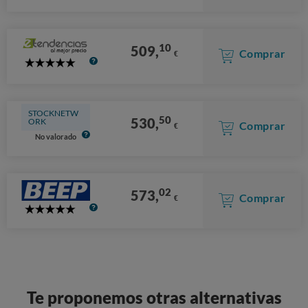
10
509,
Comprar
€
5
Stars
STOCKNETW
50
530,
ORK
Comprar
€
No valorado
02
573,
Comprar
€
5
Stars
Te proponemos otras alternativas