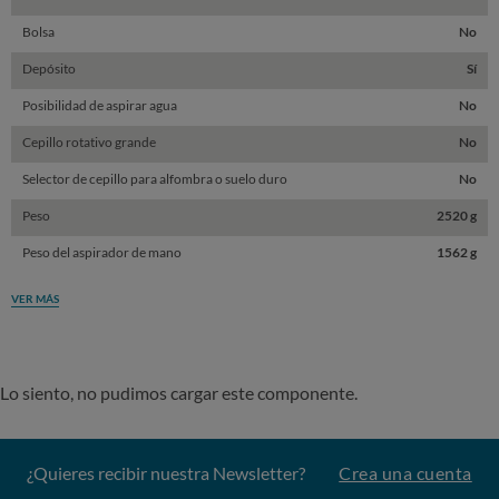
Bolsa
No
Depósito
Sí
Posibilidad de aspirar agua
No
Cepillo rotativo grande
No
Selector de cepillo para alfombra o suelo duro
No
Peso
2520 g
Peso del aspirador de mano
1562 g
VER MÁS
Lo siento, no pudimos cargar este componente.
¿Quieres recibir nuestra Newsletter?
Crea una cuenta