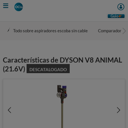
Skip
to
main
Guio
content
Todo sobre aspiradores escoba sin cable
Comparador
Características de DYSON V8 ANIMAL
(21.6V)
DESCATALOGADO