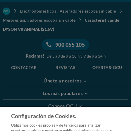
Electrodomésticos : Aspiradores escoba sin cable
Mejores aspiradores escoba sin cable
Características de
DYSON V8 ANIMAL (21.6V)
900 055 105
Reclama!
De L a J de 9 a 18 h y V de 9 a 14 h
CONTACTAR
REVISTAS
OFERTAS-OCU
Únete a nosotros
Los más populares
Conoce OCU
Configuración de Cookies.
Más Información
Utilizamos cookies propias y de terceros para analizar
nuestros servicios y mostrarte publicidad relacionada con tus