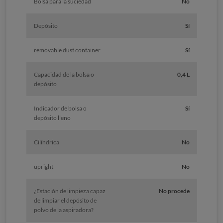
Bolsa para la suciedad
No
Depósito
Sí
removable dust container
Sí
Capacidad de la bolsa o
0,4 L
depósito
Indicador de bolsa o
Sí
depósito lleno
Cilíndrica
No
upright
No
¿Estación de limpieza capaz
No procede
de limpiar el depósito de
polvo de la aspiradora?