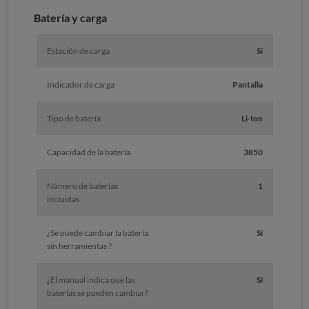
Batería y carga
Estación de carga
Sí
Indicador de carga
Pantalla
Tipo de batería
Li-Ion
Capacidad de la batería
3850
Número de baterías
1
incluidas
¿Se puede cambiar la batería
Sí
sin herramientas ?
¿El manual indica que las
Sí
baterías se pueden cambiar?