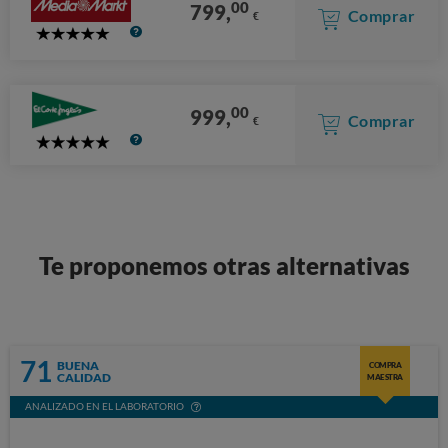
00
799,
Comprar
€
5
Stars
00
999,
Comprar
€
5
Stars
Te proponemos otras alternativas
71
BUENA
COMPRA
CALIDAD
MAESTRA
ANALIZADO EN EL LABORATORIO