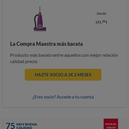
Desde
28
151,
€
La Compra Maestra más barata
Producto más barato entre aquellos con mejor relación
calidad precio
HAZTE SOCIO A 2€ 2 MESES
¿Eres socio? Accede a tu cuenta
75
MUY BUENA
MEJOR DEL
CALIDAD
ANÁLISIS