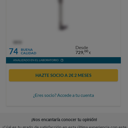
OCU
Desde
74
BUENA
00
729,
CALIDAD
€
ANALIZADO EN EL LABORATORIO
HAZTE SOCIO A 2€ 2 MESES
¿Eres socio? Accede a tu cuenta