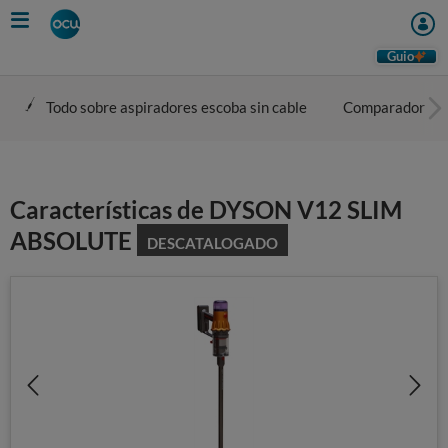
Skip
to
main
Guio
content
Todo sobre aspiradores escoba sin cable
Comparador
Características de DYSON V12 SLIM
ABSOLUTE
DESCATALOGADO