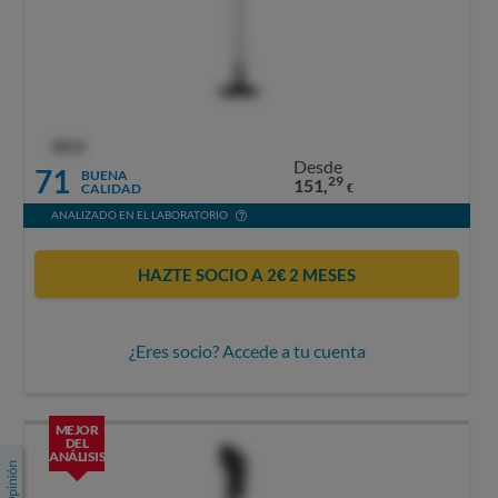
OCU
Desde
71
BUENA
29
151,
CALIDAD
€
ANALIZADO EN EL LABORATORIO
HAZTE SOCIO A 2€ 2 MESES
¿Eres socio? Accede a tu cuenta
MEJOR
DEL
ANÁLISIS