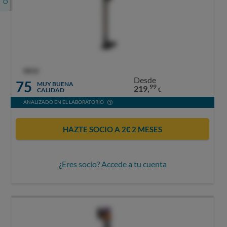
OCU
Desde
75
MUY BUENA
99
219,
CALIDAD
€
ANALIZADO EN EL LABORATORIO
HAZTE SOCIO A 2€ 2 MESES
¿Eres socio? Accede a tu cuenta