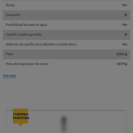
Bolsa
No
Depósito
Sí
Posibilidad de aspirar agua
No
Cepillo rotativo grande
Sí
Selector de cepillo para alfombra o suelo duro
No
Peso
2505 g
Peso del aspirador de mano
1479 g
VER MÁS
COMPRA
MAESTRA