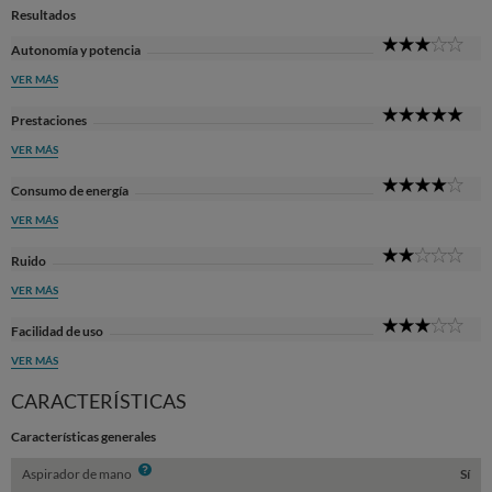
Resultados
3
Autonomía y potencia
Sta
VER MÁS
5
Prestaciones
Sta
VER MÁS
4
Consumo de energía
Sta
VER MÁS
2
Ruido
Sta
VER MÁS
3
Facilidad de uso
Sta
VER MÁS
CARACTERÍSTICAS
Características generales
Info
Aspirador de mano
Sí