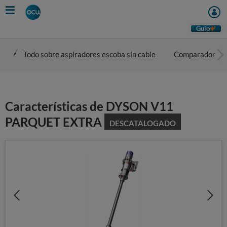
Skip
to
main
Guio
content
Todo sobre aspiradores escoba sin cable
Comparador
Características de DYSON V11
PARQUET EXTRA
DESCATALOGADO