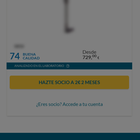
OCU
Desde
74
BUENA
00
729,
CALIDAD
€
ANALIZADO EN EL LABORATORIO
HAZTE SOCIO A 2€ 2 MESES
¿Eres socio? Accede a tu cuenta