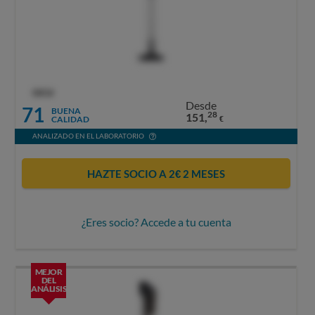
OCU
Desde
71
BUENA
28
151,
CALIDAD
€
ANALIZADO EN EL LABORATORIO
HAZTE SOCIO A 2€ 2 MESES
¿Eres socio? Accede a tu cuenta
MEJOR
DEL
ANÁLISIS