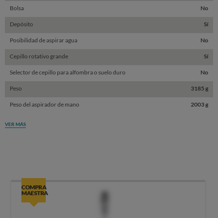
Bolsa
No
Depósito
Sí
Posibilidad de aspirar agua
No
Cepillo rotativo grande
Sí
Selector de cepillo para alfombra o suelo duro
No
Peso
3185 g
Peso del aspirador de mano
2003 g
VER MÁS
COMPRA
MAESTRA