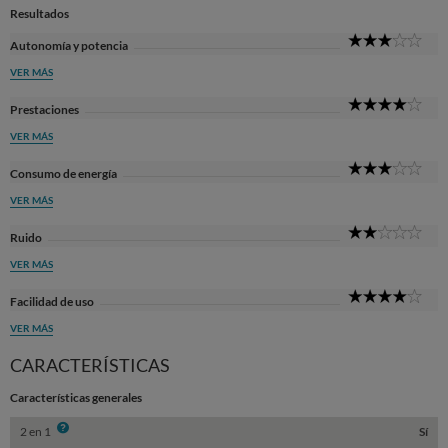
Resultados
3
Autonomía y potencia
Sta
VER MÁS
4
Prestaciones
Sta
VER MÁS
3
Consumo de energía
Sta
VER MÁS
2
Ruido
Sta
VER MÁS
4
Facilidad de uso
Sta
VER MÁS
CARACTERÍSTICAS
Características generales
Info
2 en 1
Sí