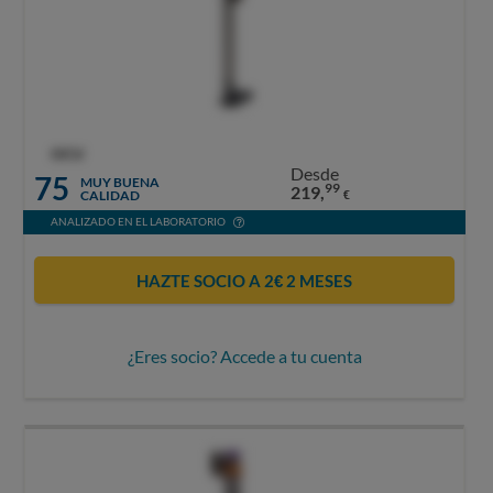
OCU
Desde
75
MUY BUENA
99
219,
CALIDAD
€
ANALIZADO EN EL LABORATORIO
HAZTE SOCIO A 2€ 2 MESES
¿Eres socio? Accede a tu cuenta