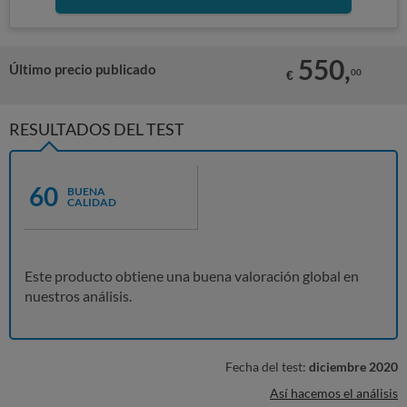
550,
Último precio publicado
00
€
RESULTADOS DEL TEST
60
BUENA
CALIDAD
Este producto obtiene una buena valoración global en
nuestros análisis.
Fecha del test:
diciembre 2020
Así hacemos el análisis