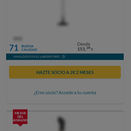
OCU
Desde
71
BUENA
28
151,
CALIDAD
€
ANALIZADO EN EL LABORATORIO
HAZTE SOCIO A 2€ 2 MESES
¿Eres socio? Accede a tu cuenta
MEJOR
DEL
ANÁLISIS