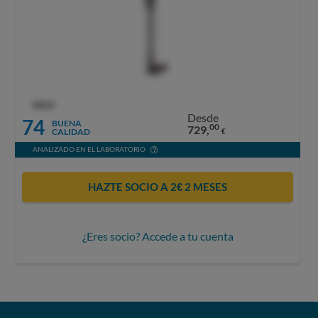
OCU
Desde
74
BUENA
00
729,
CALIDAD
€
ANALIZADO EN EL LABORATORIO
HAZTE SOCIO A 2€ 2 MESES
¿Eres socio? Accede a tu cuenta