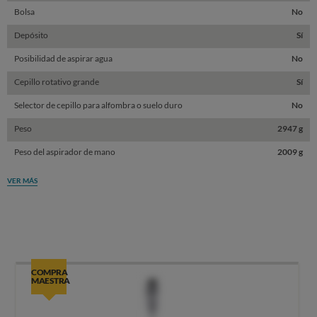
Bolsa
No
Depósito
Sí
Posibilidad de aspirar agua
No
Cepillo rotativo grande
Sí
Selector de cepillo para alfombra o suelo duro
No
Peso
2947 g
Peso del aspirador de mano
2009 g
VER MÁS
COMPRA
MAESTRA