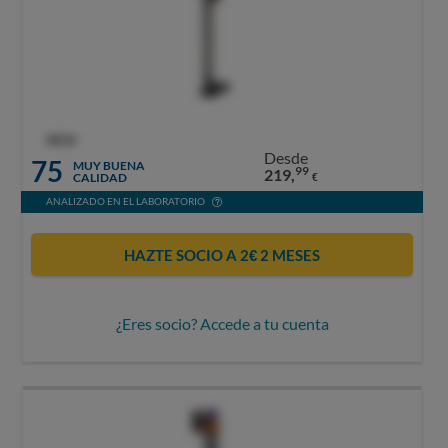
OCU
Desde
75
MUY BUENA
99
219,
CALIDAD
€
ANALIZADO EN EL LABORATORIO
HAZTE SOCIO A 2€ 2 MESES
¿Eres socio? Accede a tu cuenta