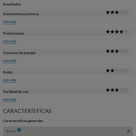
Resultados
3
Autonomía y potencia
Sta
VER MÁS
4
Prestaciones
Sta
VER MÁS
3
Consumo de energía
Sta
VER MÁS
2
Ruido
Sta
VER MÁS
3
Facilidad de uso
Sta
VER MÁS
CARACTERÍSTICAS
Características generales
Info
2 en 1
Sí