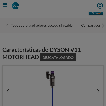
Skip
to
main
Guio
content
Todo sobre aspiradores escoba sin cable
Comparador
Características de DYSON V11
MOTORHEAD
DESCATALOGADO