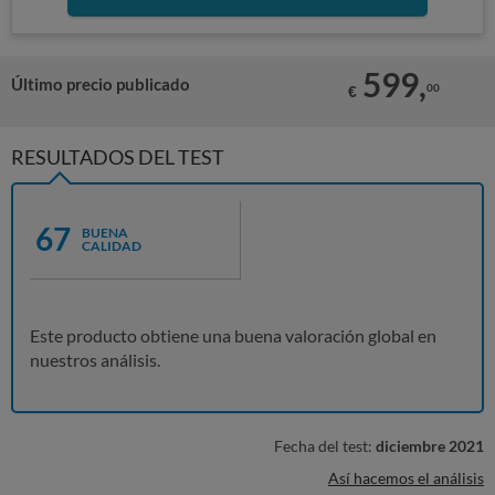
599,
Último precio publicado
00
€
RESULTADOS DEL TEST
67
BUENA
CALIDAD
Este producto obtiene una buena valoración global en
nuestros análisis.
Fecha del test:
diciembre 2021
Así hacemos el análisis