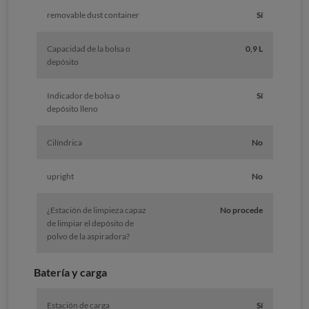
removable dust container
Sí
Capacidad de la bolsa o
0,9 L
depósito
Indicador de bolsa o
Sí
depósito lleno
Cilíndrica
No
upright
No
¿Estación de limpieza capaz
No procede
de limpiar el depósito de
polvo de la aspiradora?
Batería y carga
Estación de carga
Sí