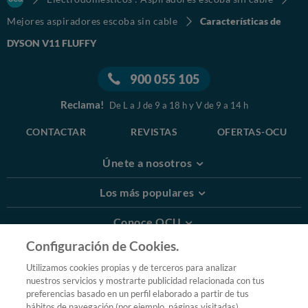
Mejores aspiradores escoba sin cable
Características de
DYSON V11 FLUFFY
900 055 105
Reclama!
De L a J de 9 a 18 h y V de 9 a 14 h
CONTACTAR
REVISTAS
OFERTAS-OCU
Únete a nosotros
Los más populares
Conoce OCU
Configuración de Cookies.
Más Información
Utilizamos cookies propias y de terceros para analizar
nuestros servicios y mostrarte publicidad relacionada con tus
© 2026 OCU
preferencias basado en un perfil elaborado a partir de tus
Condiciones generales de contratación de OCU
hábitos de navegación (por ejemplo, páginas visitadas).