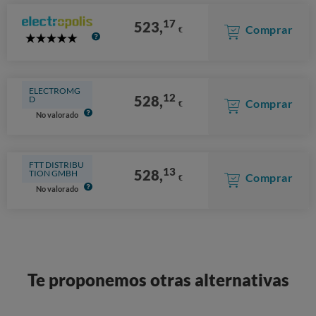
17
523,
Comprar
€
5
Stars
ELECTROMG
12
528,
D
Comprar
€
No valorado
FTT DISTRIBU
13
528,
TION GMBH
Comprar
€
No valorado
Te proponemos otras alternativas