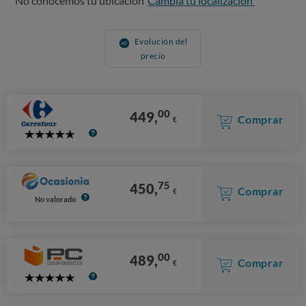
No conocemos tu ubicación
Cambia tu localización
Evolución del
precio
00
449,
Comprar
€
5
Stars
75
450,
Comprar
€
No valorado
00
489,
Comprar
€
5
Stars