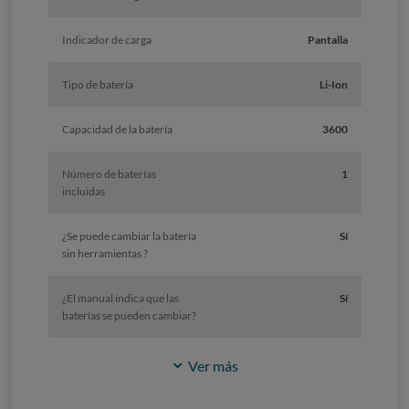
Indicador de carga
Pantalla
Tipo de batería
Li-Ion
Capacidad de la batería
3600
Número de baterías
1
incluidas
¿Se puede cambiar la batería
Sí
sin herramientas ?
¿El manual indica que las
Sí
baterías se pueden cambiar?
Ver más