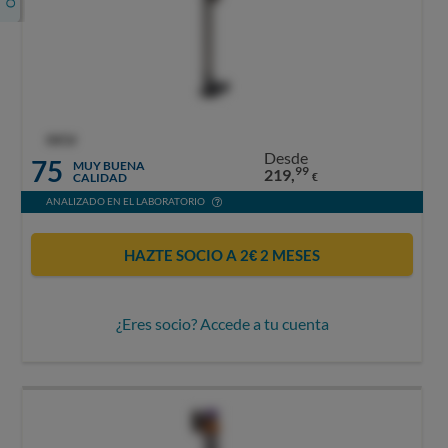
OCU
Desde
75
MUY BUENA
99
219,
CALIDAD
€
ANALIZADO EN EL LABORATORIO
HAZTE SOCIO A 2€ 2 MESES
¿Eres socio? Accede a tu cuenta