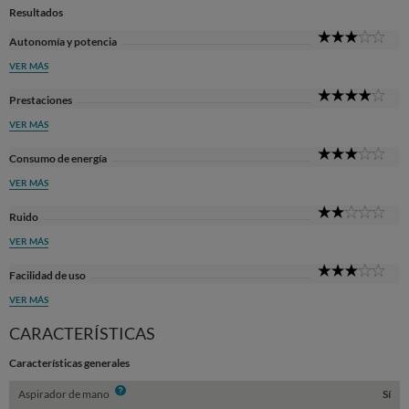
Resultados
3
Autonomía y potencia
Sta
VER MÁS
4
Prestaciones
Sta
VER MÁS
3
Consumo de energía
Sta
VER MÁS
2
Ruido
Sta
VER MÁS
3
Facilidad de uso
Sta
VER MÁS
CARACTERÍSTICAS
Características generales
Info
Aspirador de mano
Sí