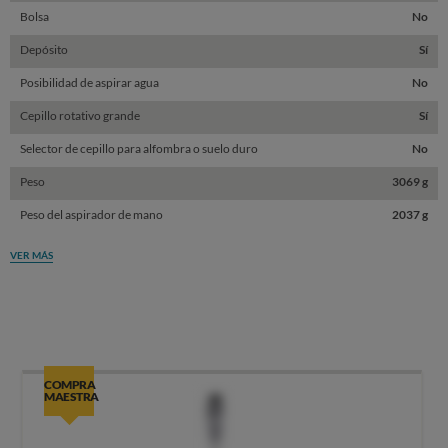
Bolsa
No
Depósito
Sí
Posibilidad de aspirar agua
No
Cepillo rotativo grande
Sí
Selector de cepillo para alfombra o suelo duro
No
Peso
3069 g
Peso del aspirador de mano
2037 g
VER MÁS
COMPRA
MAESTRA