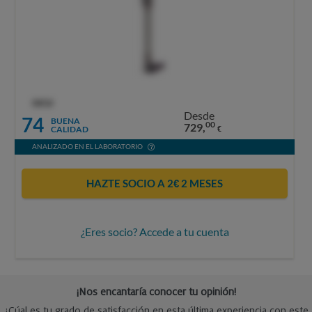
OCU
Desde
74
BUENA
00
729,
CALIDAD
€
ANALIZADO EN EL LABORATORIO
HAZTE SOCIO A 2€ 2 MESES
¿Eres socio? Accede a tu cuenta