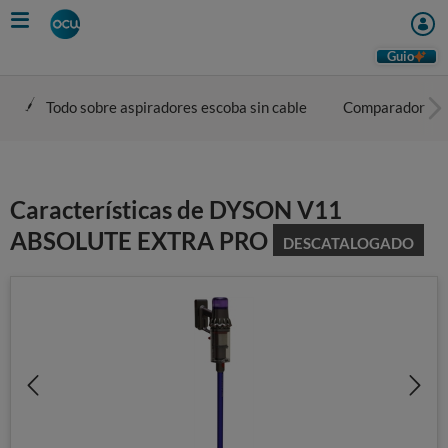
Skip
to
main
Guio
content
Todo sobre aspiradores escoba sin cable
Comparador
Características de DYSON V11
ABSOLUTE EXTRA PRO
DESCATALOGADO