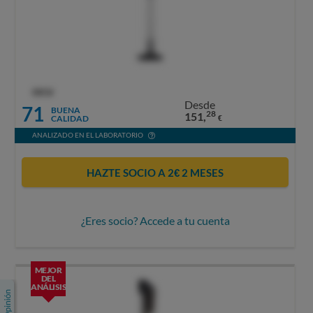
OCU
Desde
71
BUENA
28
151,
CALIDAD
€
ANALIZADO EN EL LABORATORIO
HAZTE SOCIO A 2€ 2 MESES
¿Eres socio? Accede a tu cuenta
MEJOR
DEL
ANÁLISIS