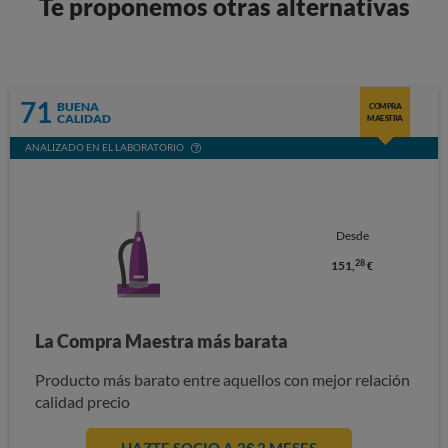
Te proponemos otras alternativas
71
BUENA
COMPRA
CALIDAD
MAESTRA
ANALIZADO EN EL LABORATORIO
Desde
28
151,
€
La Compra Maestra más barata
Producto más barato entre aquellos con mejor relación
calidad precio