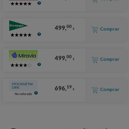
5
Stars
00
499,
Comprar
€
5
Stars
00
499,
Comprar
€
4
Stars
STOCKNETW
19
696,
ORK
Comprar
€
No valorado