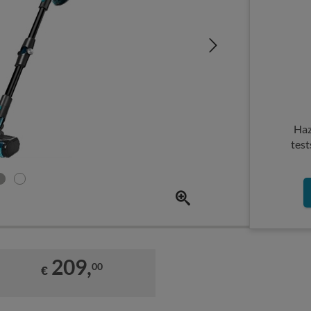
Haz
test
209,
00
€