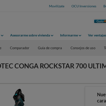
Movilízate
OCU Inversiones
B
Guio
Asesorarme sobre vivienda
Informarme
Ver ventaja
e
Comparador
Guía de compra
Consejos de uso
T
CECOTEC CONGA ROCKSTAR 700 ULT
Nue
cara