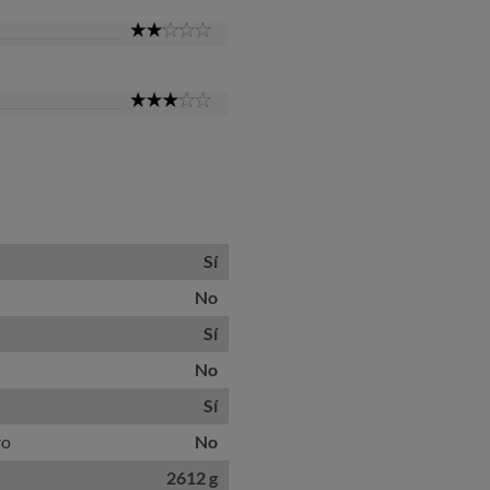
2
Star
3
Star
Sí
No
Sí
No
Sí
ro
No
2612 g