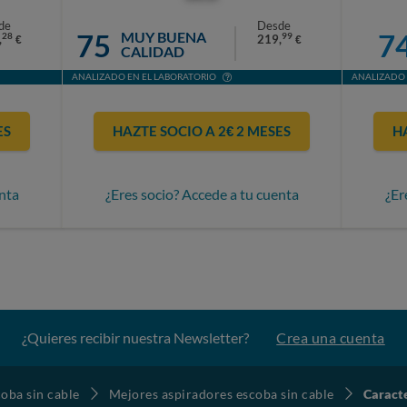
de
Desde
75
7
MUY BUENA
28
99
,
219,
€
€
CALIDAD
ANALIZADO EN EL LABORATORIO
ANALIZADO 
ES
HAZTE SOCIO A 2€ 2 MESES
H
nta
¿Eres socio? Accede a tu cuenta
¿Er
¿Quieres recibir nuestra Newsletter?
Crea una cuenta
oba sin cable
Mejores aspiradores escoba sin cable
Caract