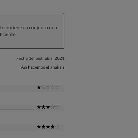
to obtiene en conjunto una
ficiente.
Fecha del test:
abril 2021
Así hacemos el análisis
1
Star
3
Star
4
Star