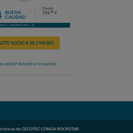
Desde
4
BUENA
00
729,
€
CALIDAD
EN EL LABORATORIO
AZTE SOCIO A 2€ 2 MESES
es socio? Accede a tu cuenta
erísticas de CECOTEC CONGA ROCKSTAR