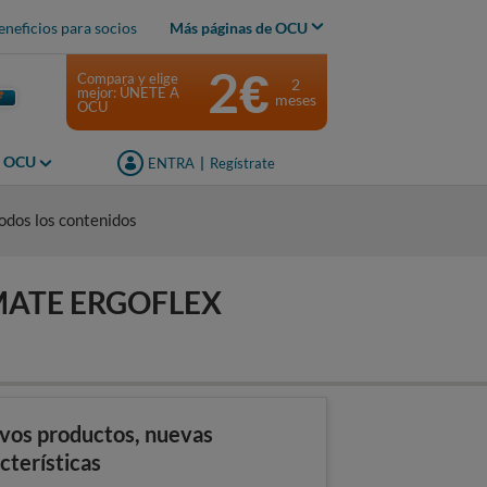
eneficios para socios
Más páginas de OCU
2€
Compara y elige
2
mejor: ÚNETE A
meses
OCU
s OCU
ENTRA
|
Regístrate
odos los contenidos
IMATE ERGOFLEX
vos productos, nuevas
cterísticas