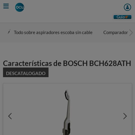
Skip
to
main
Guio
content
Todo sobre aspiradores escoba sin cable
Comparador
Características de BOSCH BCH628ATH
DESCATALOGADO