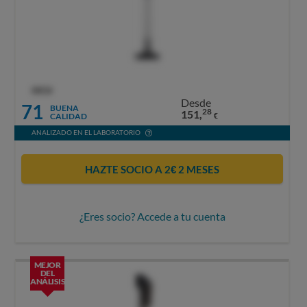
OCU
Desde
71
BUENA
28
151,
CALIDAD
€
ANALIZADO EN EL LABORATORIO
HAZTE SOCIO A 2€ 2 MESES
¿Eres socio? Accede a tu cuenta
MEJOR
DEL
ANÁLISIS