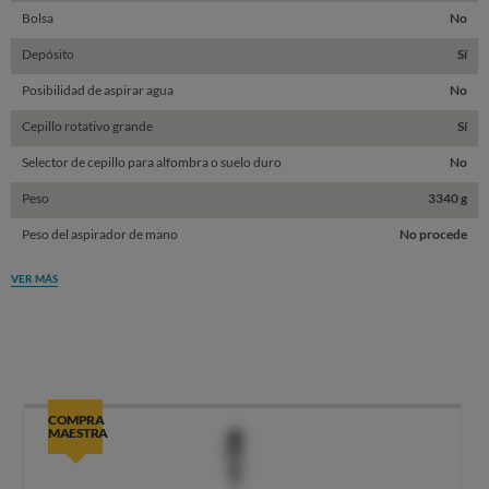
Bolsa
No
Depósito
Sí
Posibilidad de aspirar agua
No
Cepillo rotativo grande
Sí
Selector de cepillo para alfombra o suelo duro
No
Peso
3340 g
Peso del aspirador de mano
No procede
VER MÁS
COMPRA
MAESTRA