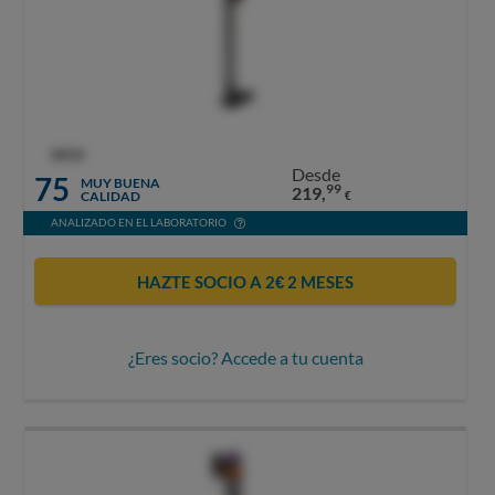
OCU
Desde
75
MUY BUENA
99
219,
CALIDAD
€
ANALIZADO EN EL LABORATORIO
HAZTE SOCIO A 2€ 2 MESES
¿Eres socio? Accede a tu cuenta