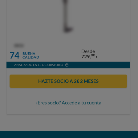
OCU
Desde
74
BUENA
00
729,
CALIDAD
€
ANALIZADO EN EL LABORATORIO
HAZTE SOCIO A 2€ 2 MESES
¿Eres socio? Accede a tu cuenta