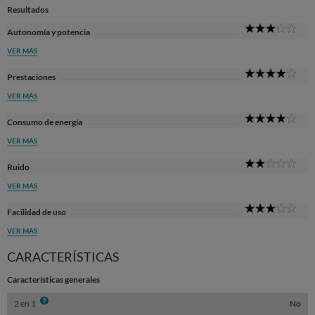
Resultados
3
Autonomía y potencia
Sta
VER MÁS
4
Prestaciones
Sta
VER MÁS
4
Consumo de energía
Sta
VER MÁS
2
Ruido
Sta
VER MÁS
3
Facilidad de uso
Sta
VER MÁS
CARACTERÍSTICAS
Características generales
Info
2 en 1
No