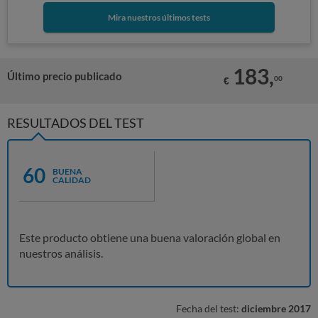
Mira nuestros últimos tests
183,
Último precio publicado
00
€
RESULTADOS DEL TEST
60
BUENA
CALIDAD
Este producto obtiene una buena valoración global en
nuestros análisis.
Fecha del test:
diciembre 2017