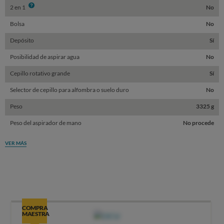
Info
2 en 1
No
Bolsa
No
Depósito
Sí
Posibilidad de aspirar agua
No
Cepillo rotativo grande
Sí
Selector de cepillo para alfombra o suelo duro
No
Peso
3325 g
Peso del aspirador de mano
No procede
VER MÁS
COMPRA
MAESTRA