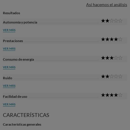
Así hacemos el análisis
Resultados
2
Autonomía y potencia
Sta
VER MÁS
4
Prestaciones
Sta
VER MÁS
3
Consumo de energía
Sta
VER MÁS
2
Ruido
Sta
VER MÁS
4
Facilidad de uso
Sta
VER MÁS
CARACTERÍSTICAS
Características generales