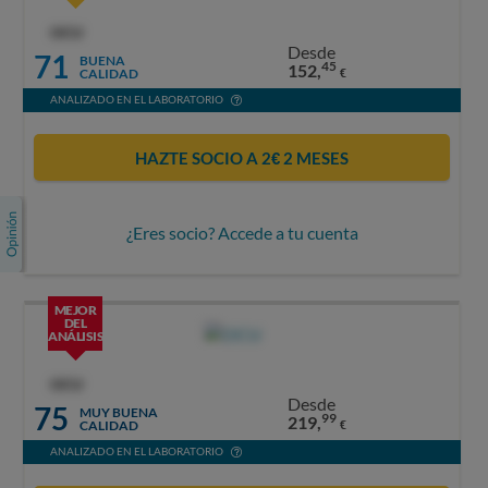
OCU
Desde
71
BUENA
45
152,
CALIDAD
€
ANALIZADO EN EL LABORATORIO
HAZTE SOCIO A 2€ 2 MESES
¿Eres socio? Accede a tu cuenta
MEJOR
DEL
ANÁLISIS
OCU
Desde
75
MUY BUENA
99
219,
CALIDAD
€
ANALIZADO EN EL LABORATORIO