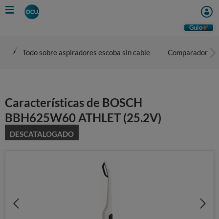
Skip
to
main
Guio
content
Todo sobre aspiradores escoba sin cable
Comparador
Características de BOSCH
BBH625W60 ATHLET (25.2V)
DESCATALOGADO