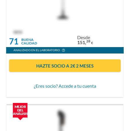
OCU
Desde
71
BUENA
28
151,
CALIDAD
€
ANALIZADO EN EL LABORATORIO
HAZTE SOCIO A 2€ 2 MESES
¿Eres socio? Accede a tu cuenta
MEJOR
DEL
ANÁLISIS