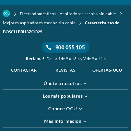
Electrodomésticos : Aspiradores escoba sin cable
Mejores aspiradores escoba sin cable
Características de
BOSCH BBH3ZOO25
900 055 105
Reclama!
De L a J de 9 a 18 h y V de 9 a 14 h
CONTACTAR
REVISTAS
OFERTAS-OCU
Únete a nosotros
Los más populares
Conoce OCU
Más Información