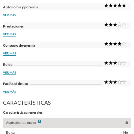
5
Autonomía y potencia
Sta
VER MÁS
3
Prestaciones
Sta
VER MÁS
4
Consumo de energía
Sta
VER MÁS
3
Ruido
Sta
VER MÁS
3
Facilidad de uso
Sta
VER MÁS
CARACTERÍSTICAS
Características generales
Info
Aspirador de mano
Sí
Bolsa
No