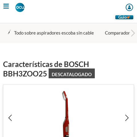
Skip
to
main
Guio
content
Todo sobre aspiradores escoba sin cable
Comparador
Características de BOSCH
BBH3ZOO25
DESCATALOGADO