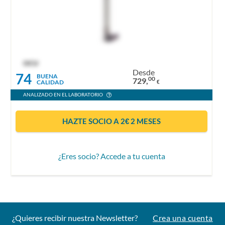
OCU
Desde
74
BUENA
00
729,
CALIDAD
€
ANALIZADO EN EL LABORATORIO
HAZTE SOCIO A 2€ 2 MESES
¿Eres socio? Accede a tu cuenta
¿Quieres recibir nuestra Newsletter?
Crea una cuenta