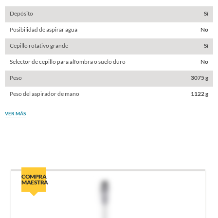
Depósito
Sí
Posibilidad de aspirar agua
No
Cepillo rotativo grande
Sí
Selector de cepillo para alfombra o suelo duro
No
Peso
3075 g
Peso del aspirador de mano
1122 g
VER MÁS
COMPRA
MAESTRA