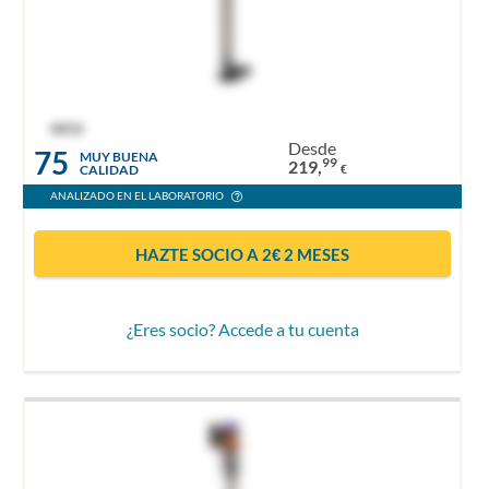
OCU
Desde
75
MUY BUENA
99
219,
CALIDAD
€
ANALIZADO EN EL LABORATORIO
HAZTE SOCIO A 2€ 2 MESES
¿Eres socio? Accede a tu cuenta