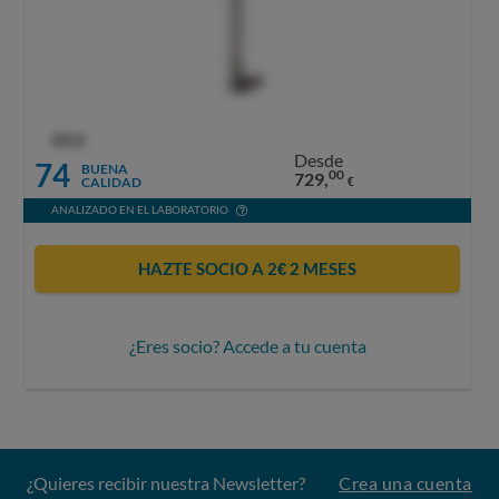
OCU
Desde
74
BUENA
00
729,
CALIDAD
€
ANALIZADO EN EL LABORATORIO
HAZTE SOCIO A 2€ 2 MESES
¿Eres socio? Accede a tu cuenta
¿Quieres recibir nuestra Newsletter?
Crea una cuenta