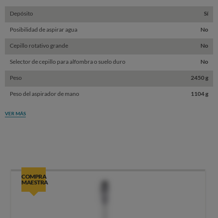
Depósito
Sí
Posibilidad de aspirar agua
No
Cepillo rotativo grande
No
Selector de cepillo para alfombra o suelo duro
No
Peso
2450 g
Peso del aspirador de mano
1104 g
VER MÁS
COMPRA
MAESTRA