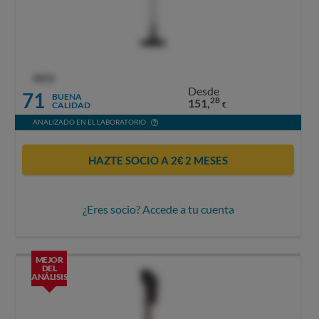
OCU
Desde
71
BUENA
28
151,
CALIDAD
€
ANALIZADO EN EL LABORATORIO
HAZTE SOCIO A 2€ 2 MESES
¿Eres socio? Accede a tu cuenta
MEJOR
DEL
ANÁLISIS