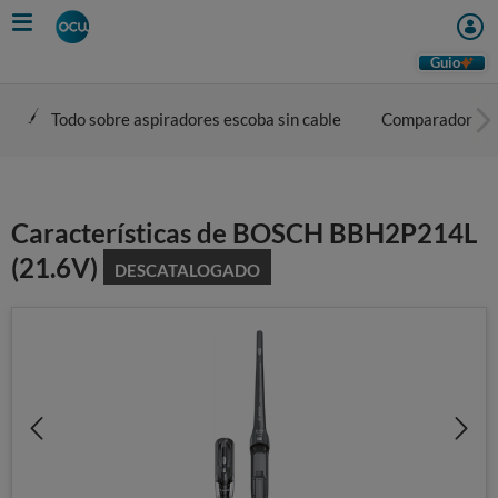
Skip
to
main
Guio
content
Todo sobre aspiradores escoba sin cable
Comparador
Características de BOSCH BBH2P214L
(21.6V)
DESCATALOGADO