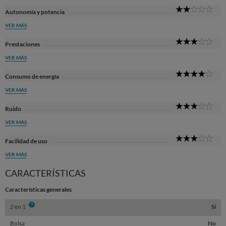
2
Autonomía y potencia
Sta
VER MÁS
3
Prestaciones
Sta
VER MÁS
4
Consumo de energía
Sta
VER MÁS
3
Ruido
Sta
VER MÁS
3
Facilidad de uso
Sta
VER MÁS
CARACTERÍSTICAS
Características generales
Info
2 en 1
Sí
Bolsa
No