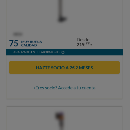
OCU
Desde
75
MUY BUENA
99
219,
CALIDAD
€
ANALIZADO EN EL LABORATORIO
HAZTE SOCIO A 2€ 2 MESES
¿Eres socio? Accede a tu cuenta