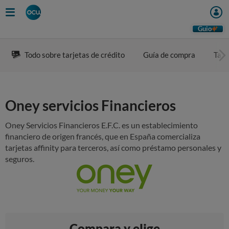
Guio
Todo sobre tarjetas de crédito
Guía de compra
Tarj
Oney servicios Financieros
Oney Servicios Financieros E.F.C. es un establecimiento
financiero de origen francés, que en España comercializa
tarjetas affinity para terceros, así como préstamo personales y
seguros.
Compara y elige