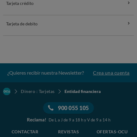
Tarjeta crédito
Tarjeta de debito
¿Quieres recibir nuestra Newsletter?
Crea una cuenta
Dinero : Tarjetas
Entidad financiera
900 055 105
Reclama!
De L a J de 9 a 18 h y V de 9 a 14 h
CONTACTAR
REVISTAS
OFERTAS-OCU