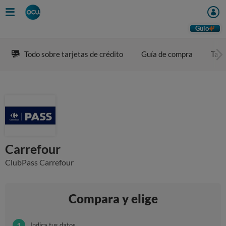
Guio
Todo sobre tarjetas de crédito
Guía de compra
Tarj
Carrefour
ClubPass Carrefour
Compara y elige
Indica tus datos