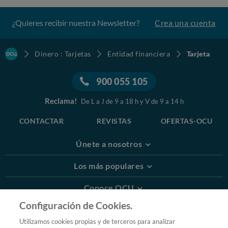
¿Quieres recibir nuestra Newsletter?
Crea una cuenta
Dinero : Tarjetas
Entidad financiera
Tarjeta
900 055 105
Reclama!
De L a J de 9 a 18 h y V de 9 a 14 h
CONTACTAR
REVISTAS
OFERTAS-OCU
Únete a nosotros
Los más populares
Conoce OCU
Configuración de Cookies.
Más Información
Utilizamos cookies propias y de terceros para analizar