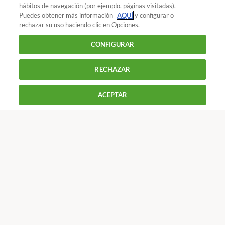
¿Quieres recibir nuestra Newsletter?
Crea una cuenta
hábitos de navegación (por ejemplo, páginas visitadas).
Puedes obtener más información
AQUÍ
y configurar o
rechazar su uso haciendo clic en Opciones.
Dinero : Seguros de coche
Seguros de coche:
CONFIGURAR
pregunta por el bonus-malus
RECHAZAR
900 055 105
Reclama!
De L a J de 9 a 18 h y V de 9 a 14 h
ACEPTAR
CONTACTAR
REVISTAS
OFERTAS-OCU
Únete a nosotros
Los más populares
Conoce OCU
Más Información
© 2026 OCU