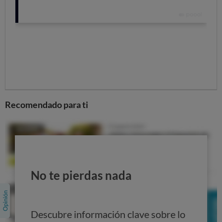
que has pagado de más;
COMPRUÉBALO CON LA CALCULADORA DE CLÁUSULAS
SUELO
En OCU hemos tenido ocasión de comprobar algunas de
las propuestas que están recibiendo nuestros socios y
vemos que:
en la mayoría de casos se limitan a ofrecer un
Recomendado para ti
importe total sin desglosar.,
no aportan los cuadros de amortización aplicados
y los que se tendrían que haber aplicado si no hubiera
existido la cláusula suelo, con lo que es muy difícil
poder verificar si los importes son correctos.
No te pierdas nada
Tienes derecho a recuperar tu dinero
Si te hacen una
oferta
que te parece insuficiente, o
Descubre información clave sobre lo
han desestimado o ignorado tu reclamación, siempre