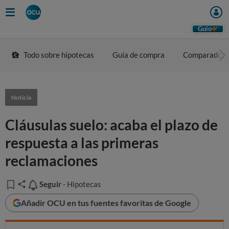
Guio
Todo sobre hipotecas
Guía de compra
Comparador
Noticia
Cláusulas suelo: acaba el plazo de
respuesta a las primeras
reclamaciones
Seguir
Seguir
- Hipotecas
Añadir OCU en tus fuentes favoritas de Google