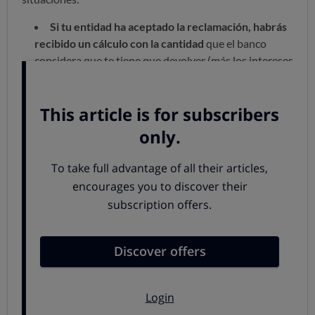
Si tu entidad ha aceptado la reclamación, habrás
recibido un cálculo con la cantidad
que el banco
considera que te tiene que devolver (más los intereses
legales sobre las cantidades pagadas de más).
Si la entidad ha considerado que tu reclamación
no procede, te habrá comunicado los motivos
por
los piensa que la cláusula de tu contrato no es
abusiva.
La tercera posibilidad es que
el banco no
conteste
: si han pasado tres meses desde que
planteaste la reclamación y no has recibido respuesta
por parte de la entidad, se entiende tu reclamación ha
concluido sin acuerdo.
Infórmate antes de firmar nada
Si te han informado de la cantidad que te deben, revisa
los importes que te ofrecen para saber si se ajustan a lo