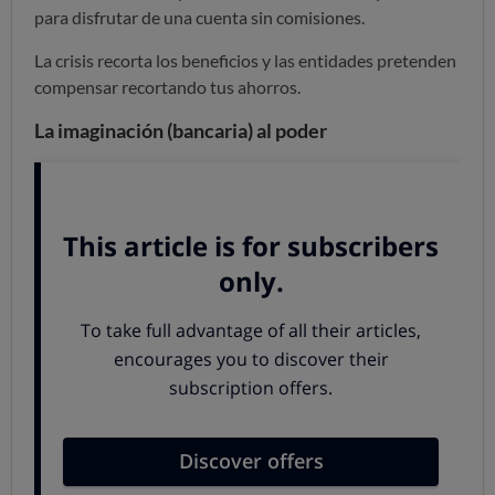
para disfrutar de una cuenta sin comisiones.
La crisis recorta los beneficios y las entidades pretenden
compensar recortando tus ahorros.
La imaginación (bancaria) al poder
Los bancos necesitan ingresos y se ponen "creativos" a la
hora de diseñar las nuevas comisiones:
Pagar por hablar con un humano
: Bankinter cobra
1 euro por llamada a aquellos clientes que al
contactar con la banca telefónica elijan hablar con un
operador en lugar de someterse al contestador
automático.
Pagar al pasar por ventanilla
: Bankia cobra 3
euros si te abriste la cuenta por Internet y te
presentas en una sede física para ingresar o retirar
efectivo. La Caixa se lleva 2 euros por cada persona
que pase por sus oficinas a ingresar dinero en una