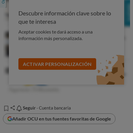
sobre la evolución de las comisiones bancarias. En breve
empezaremos a publicarlas.
Descubre información clave sobre lo
Si tu banco te ha subido las comisiones, no te
que te interesa
limites a lamentarte. Puedes cambiar de banco. Sé
Aceptar cookies te dará acceso a una
infiel con nuestro
Comparador de Cuentas
: te
información más personalizada.
decimos la opción más rentable.
ACTIVAR PERSONALIZACIÓN
Seguir
Seguir
- Cuenta bancaria
Añadir OCU en tus fuentes favoritas de Google