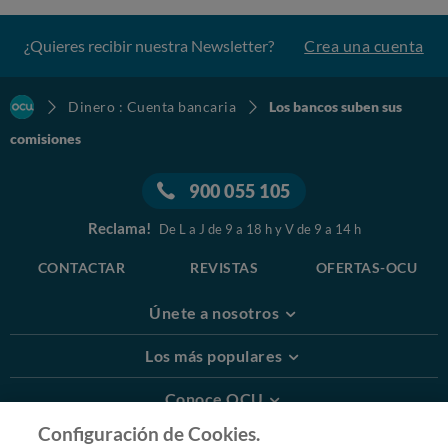
¿Quieres recibir nuestra Newsletter?
Crea una cuenta
Dinero : Cuenta bancaria
Los bancos suben sus
comisiones
900 055 105
Reclama!
De L a J de 9 a 18 h y V de 9 a 14 h
CONTACTAR
REVISTAS
OFERTAS-OCU
Únete a nosotros
Los más populares
Conoce OCU
Configuración de Cookies.
Más Información