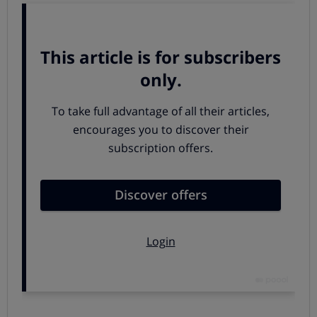
Desde OCU, además de congratularnos de que se
abandone esta idea, pedimos al Ministerio de Justicia
que acometa una
reforma profunda reforma del
sistema notarial y registral
, para que estos colectivos
pasen a ser funcionarios del Estado como el resto
, y
dejen de cobrar un arancel que va en su propio beneficio
y no en el del servicio público que prestan.
Los registradores de la propiedad en entredicho
Este sistema ha provocado múltiples abusos por parte
de los registradores de la propiedad, ya que
son ellos
mismos los que interpretan las normas que regulan sus
ingresos
. Dicha interpretación siempre es a su favor y en
contra de los intereses del consumidor, que a menudo
acaba pagando más de lo que corresponde.
Una prueba de esto son los análisis de minutas que
hemos realizado en la OCU, en los que