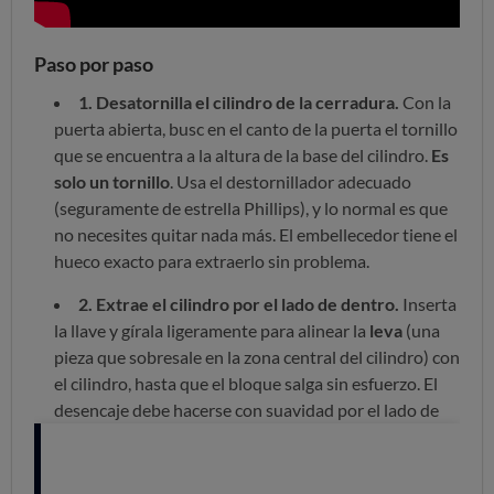
Paso por paso
1. Desatornilla el cilindro de la cerradura.
Con la
puerta abierta, busc en el canto de la puerta el tornillo
que se encuentra a la altura de la base del cilindro.
Es
solo un tornillo
. Usa el destornillador adecuado
(seguramente de estrella Phillips), y lo normal es que
no necesites quitar nada más. El embellecedor tiene el
hueco exacto para extraerlo sin problema.
2. Extrae el cilindro por el lado de dentro.
Inserta
la llave y gírala ligeramente para alinear la
leva
(una
pieza que sobresale en la zona central del cilindro) con
el cilindro, hasta que el bloque salga sin esfuerzo. El
desencaje debe hacerse con suavidad por el lado de
dentro de la puerta, sin forzarlo.
Fíjate en el lado que
queda la leva cuando la llave está en horizontal
para
que el nuevo cilindro quede con la misma orientación.