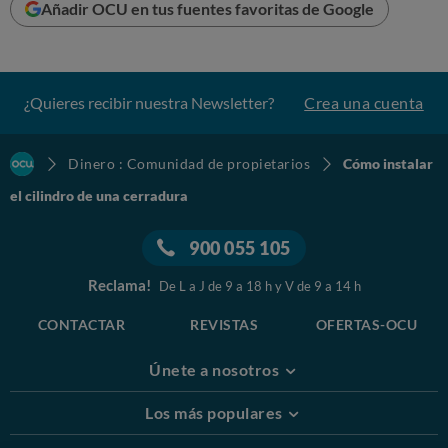
Añadir OCU en tus fuentes favoritas de Google
ANALIZADO EN EL LABORATORIO
¿Quieres recibir nuestra Newsletter?
Crea una cuenta
Precio de referencia
00
23,
€
Dinero : Comunidad de propietarios
Cómo instalar
el cilindro de una cerradura
HAZTE SOCIO DE OCU Y ACCEDE
900 055 105
2€/2MESES
Reclama!
De L a J de 9 a 18 h y V de 9 a 14 h
¿Eres socio? Accede a tu cuenta
CONTACTAR
REVISTAS
OFERTAS-OCU
Únete a nosotros
26
MALA CALIDAD
Los más populares
ANALIZADO EN EL LABORATORIO