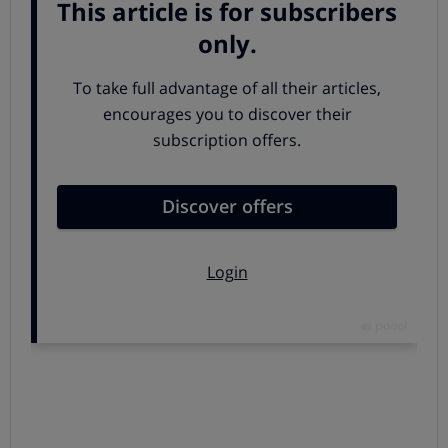
3.
Mide la longitud.
Una vez que ya tienes el
cilindro viejo en la mano mide la longitud total y la
longitud de las dos mitades desde el extremo al
centro, lo normal es que sea simétrico pero también
puedes ser mitades distintas. Ve a la ferretería para
pedir el modelo que quieres y con las medidas
apropiadas.
4.
Introduce el nuevo cilindro
. No será necesario
recurrir a la fuerza ni usar ninguna herramienta.
Inserta la llave por el lado del cilindro que deja la leva