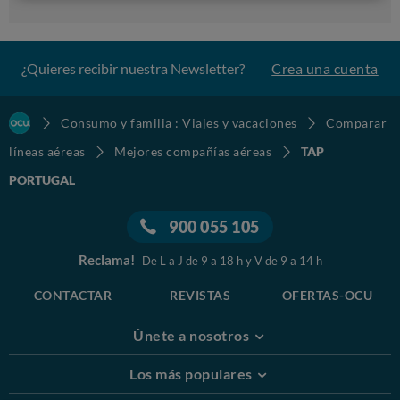
¿Quieres recibir nuestra Newsletter?
Crea una cuenta
Consumo y familia : Viajes y vacaciones
Comparar
líneas aéreas
Mejores compañías aéreas
TAP
PORTUGAL
900 055 105
Reclama!
De L a J de 9 a 18 h y V de 9 a 14 h
CONTACTAR
REVISTAS
OFERTAS-OCU
Únete a nosotros
Los más populares