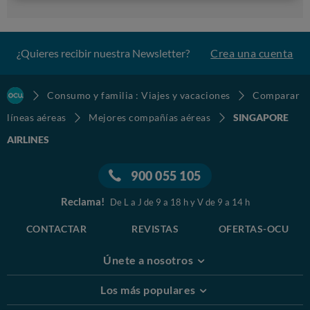
¿Quieres recibir nuestra Newsletter?
Crea una cuenta
Consumo y familia : Viajes y vacaciones
Comparar
líneas aéreas
Mejores compañías aéreas
SINGAPORE
AIRLINES
900 055 105
Reclama!
De L a J de 9 a 18 h y V de 9 a 14 h
CONTACTAR
REVISTAS
OFERTAS-OCU
Únete a nosotros
Los más populares