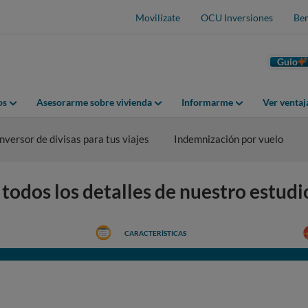
Movilízate
OCU Inversiones
Ben
Guio
os
Asesorarme sobre vivienda
Informarme
Ver venta
nversor de divisas para tus viajes
Indemnización por vuelo
odos los detalles de nuestro estudi
CARACTERÍSTICAS