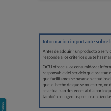
Información importante sobre lo
Antes de adquirir un producto o servi
responde a los criterios que te has m
OCU ofrece a los consumidores informa
responsable del servicio que prestan e
que facilitamos se basan en estudios d
que, el hecho de que se muestren, no 
se actualizan dos veces al día por lo q
también recogemos precios en tiendas f