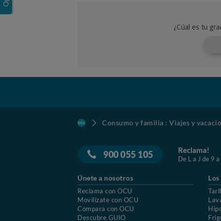
Consumo y familia : Viajes y vacaci
Reclama!
900 055 105
De L a J de 9 a
Únete a nosotros
Los
Reclama con OCU
Tari
Movilízate con OCU
Lav
Compara con OCU
Hip
Descubre GUIO
Frig