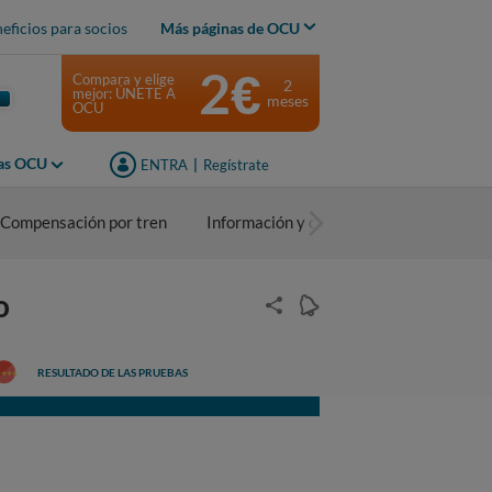
eficios para socios
Más páginas de OCU
2€
Compara y elige
2
mejor: ÚNETE A
meses
OCU
jas OCU
ENTRA
|
Regístrate
Compensación por tren
Información y consejos
o
RESULTADO DE LAS PRUEBAS