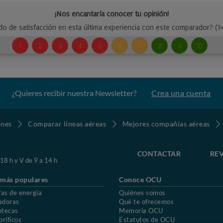
¿Quieres recibir nuestra Newsletter?
Crea una cuenta
ones
Comparar líneas aéreas
Mejores compañías aéreas
CONTACTAR
REV
 18 h y V de 9 a 14 h
 más populares
Conoce OCU
fas de energía
Quiénes somos
adoras
Qué te ofrecemos
otecas
Memoria OCU
oríficos
Estatutos de OCU