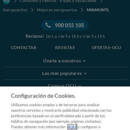
Consumo y familia : Viajes y vacaciones
Aeropuertos
Mejores aeropuertos
MIAMI INTL
900 055 105
Reclama!
De L a J de 9 a 18 h y V de 9 a 14 h
CONTACTAR
REVISTAS
OFERTAS-OCU
Únete a nosotros
Los más populares
Conoce OCU
Configuración de Cookies.
Más Información
Utilizamos cookies propias y de terceros para analizar
nuestros servicios y mostrarte publicidad relacionada con tus
© 2026 OCU
preferencias basado en un perfil elaborado a partir de tus
Condiciones generales de contratación de OCU
hábitos de navegación (por ejemplo, páginas visitadas).
Política de privacidad
Puedes obtener más información
AQUÍ
y configurar o