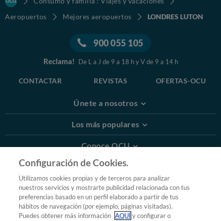
Consumo y familia : Viajes y vacaciones
Aeropuertos
Mejores aeropuertos
LONDRES LUTON
900 055 105
Reclama!
De L a J de 9 a 18 h y V de 9 a 14 h
CONTACTAR
REVISTAS
OFERTAS-OCU
Únete a nosotros
Los más populares
Conoce OCU
Configuración de Cookies.
Más Información
Utilizamos cookies propias y de terceros para analizar
nuestros servicios y mostrarte publicidad relacionada con tus
© 2026 OCU
preferencias basado en un perfil elaborado a partir de tus
Condiciones generales de contratación de OCU
hábitos de navegación (por ejemplo, páginas visitadas).
Política de privacidad
Puedes obtener más información
AQUÍ
y configurar o