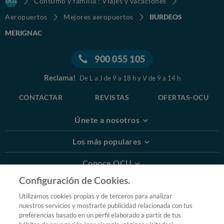
Consumo y familia : Viajes y vacaciones
Aeropuertos
Mejores aeropuertos
BURDEOS
MERIGNAC
900 055 105
Reclama!
De L a J de 9 a 18 h y V de 9 a 14 h
CONTACTAR
REVISTAS
OFERTAS-OCU
Únete a nosotros
Los más populares
Conoce OCU
Configuración de Cookies.
Más Información
Utilizamos cookies propias y de terceros para analizar
nuestros servicios y mostrarte publicidad relacionada con tus
© 2026 OCU
preferencias basado en un perfil elaborado a partir de tus
Condiciones generales de contratación de OCU