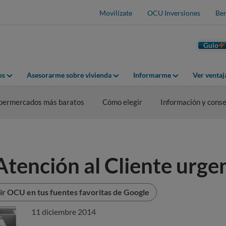
Movilízate
OCU Inversiones
Ben
Guio
os
Asesorarme sobre vivienda
Informarme
Ver venta
permercados más baratos
Cómo elegir
Información y conse
Atención al Cliente urge
r OCU en tus fuentes favoritas de Google
11 diciembre 2014