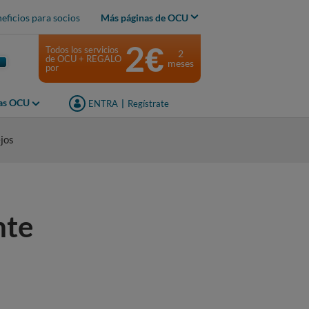
eficios para socios
Más páginas de OCU
2€
Todos los servicios
2
de OCU + REGALO
meses
por
jas OCU
ENTRA
|
Regístrate
jos
nte