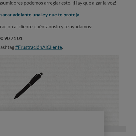
onsumidores podemos arreglar esto. ¡Hay que alzar la voz!
sacar adelante una ley que te proteja
ración al cliente, cuéntanoslo y te ayudamos:
0 90 71 01
 hashtag
#FrustraciónAlCliente
.