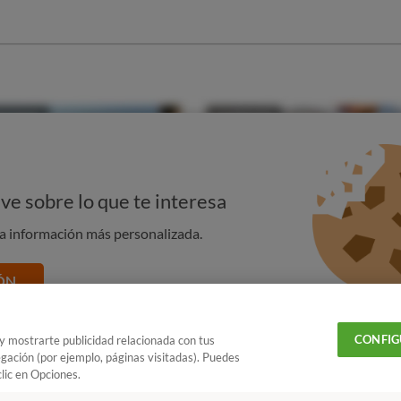
ve sobre lo que te interesa
na información más personalizada.
ÓN
CONFIG
 y mostrarte publicidad relacionada con tus
egación (por ejemplo, páginas visitadas). Puedes
lic en Opciones.
r OCU en tus fuentes favoritas de Google