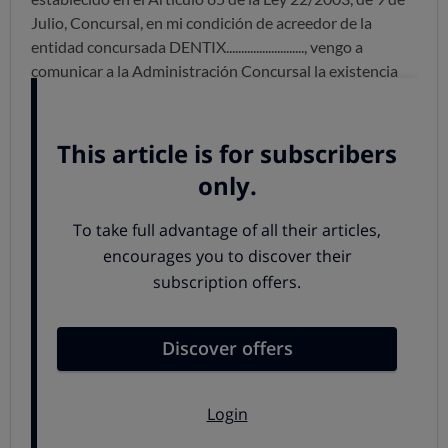
Julio, Concursal, en mi condición de acreedor de la
entidad concursada DENTIX.........................., vengo a
comunicar a la Administración Concursal la existencia
del crédito que tengo frente a la misma, y cuyas
características, conforme a lo señalado en el artículo
85.3 de la Ley, son:
I.- Concepto: Financiación de tratamiento odontológico
II.- Cuantía:
(indicar
el importe que nos debe la clínica)
………
III.- Fecha adquisición:
(indicar f
echa en que se inició el
pago del tratamiento)
..........
IV.- Fecha vencimiento:
(indicar la f
echa prevista para su
terminación)
............
V.- Características del crédito:
(debe señalar si s
e ha
reclamado judicialmente, o si tiene alguna condición