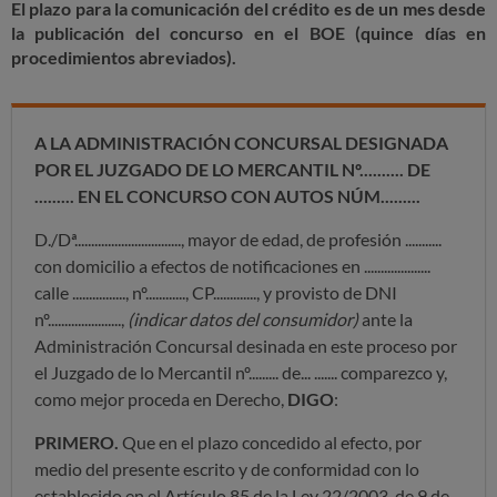
El plazo para la comunicación del crédito es de un mes desde
la publicación del concurso en el BOE (quince días en
procedimientos abreviados).
A LA ADMINISTRACIÓN CONCURSAL DESIGNADA
POR EL JUZGADO DE LO MERCANTIL Nº.......... DE
......... EN EL CONCURSO CON AUTOS NÚM.........
D./Dª................................, mayor de edad, de profesión ...........
con domicilio a efectos de notificaciones en ....................
calle ................, nº............, CP............., y provisto de DNI
nº......................,
(indicar datos del consumidor)
ante la
Administración Concursal desinada en este proceso por
el Juzgado de lo Mercantil nº......... de... ....... comparezco y,
como mejor proceda en Derecho,
DIGO
:
PRIMERO.
Que en el plazo concedido al efecto, por
medio del presente escrito y de conformidad con lo
establecido en el Artículo 85 de la Ley 22/2003, de 9 de