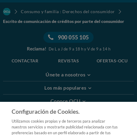
(Fecha y firma)
Consumo y familia : Derechos del consumidor
Escrito de comunicación de créditos por parte del consumidor
Descargar documento
DOCX - Escrito de comunicación de crédito a la
900 055 105
Administración Concursal de Dentix
Reclama!
De L a J de 9 a 18 h y V de 9 a 14 h
CONTACTAR
REVISTAS
OFERTAS-OCU
Únete a nosotros
Los más populares
Conoce OCU
Configuración de Cookies.
Más Información
Utilizamos cookies propias y de terceros para analizar
nuestros servicios y mostrarte publicidad relacionada con tus
© 2026 OCU
preferencias basado en un perfil elaborado a partir de tus
Condiciones generales de contratación de OCU