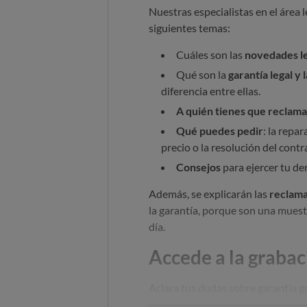
Nuestras especialistas en el área le
siguientes temas:
Cuáles son las
novedades le
Qué son la
garantía legal y 
diferencia entre ellas.
A quién tienes que reclama
Qué puedes pedir
: la repar
precio o la resolución del contr
Consejos
para ejercer tu de
Además, se explicarán las
reclama
la garantía, porque son una muestr
día.
Accede a la grabac
Aclara tus dudas sobre garantía gr