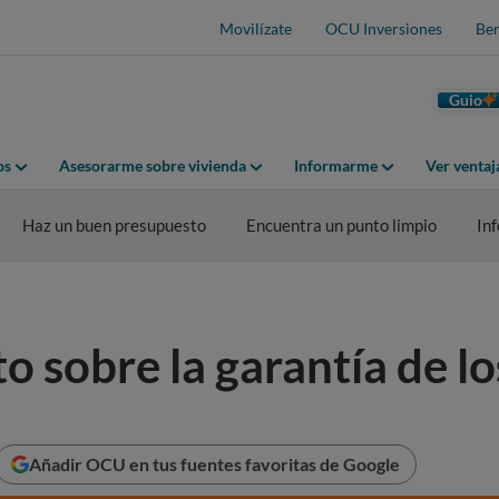
Movilízate
OCU Inversiones
Ben
Guio
os
Asesorarme sobre vivienda
Informarme
Ver venta
Haz un buen presupuesto
Encuentra un punto limpio
In
o sobre la garantía de l
Añadir OCU en tus fuentes favoritas de Google