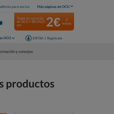
eficios para socios
Más páginas de OCU
2€
Todos los servicios
2
de OCU + REGALO
meses
por
jas OCU
ENTRA
|
Regístrate
formación y consejos
os productos