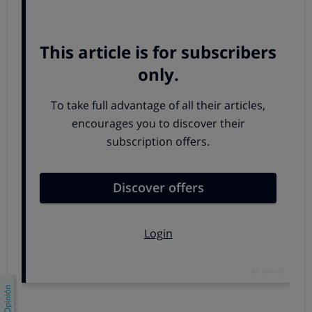
Los usuarios
con sus decisiones de compra.
Los reguladores
incentivando o prohibiendo las
distintas opciones.
Las plataformas
diseñando la oferta.
Tren grandes tendencias
Sharing cities: las ciudades del futuro
. Las
smart
cities basadas en la tecnología
, se están reinventado
en torno a la
colaboración de los vecinos
y la
gestión
del “procomún”
, un concepto que se refiere a los
bienes que no pertenecen a nadie en exclusiva como
el agua, el aire, o el conocimiento abierto. Los
ayuntamientos tienen un rol clave
para diseñar
políticas que transformen las ciudades con un
propósito social o medioambiental. Ya hay ciudades
explorando activamente este enfoque, como
Bristol
en Reino Unido
que tiene una
moneda social propia
,
el “Bristol pound”, para fortalecer la economía local.