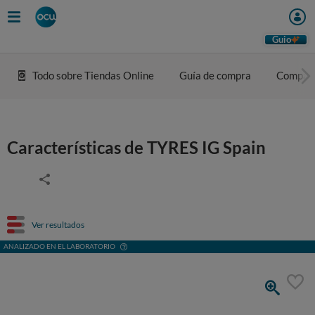
Guio
Todo sobre Tiendas Online
Guía de compra
Compar
Características de TYRES IG Spain
Ver resultados
ANALIZADO EN EL LABORATORIO