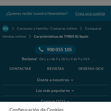
¿Quieres recibir nuestra Newsletter?
Crea una cuenta
Consumo y familia : Compras online
Comparar
tiendas online
Características de TYRES IG Spain
900 055 105
Reclama!
De L a J de 9 a 18 h y V de 9 a 14 h
CONTACTAR
REVISTAS
OFERTAS-OCU
Únete a nosotros
Los más populares
Conoce OCU
Configuración de Cookies.