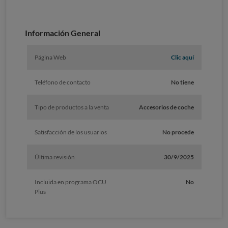
Información General
Página Web
Clic aquí
Teléfono de contacto
No tiene
Tipo de productos a la venta
Accesorios de coche
Satisfacción de los usuarios
No procede
Última revisión
30/9/2025
Incluida en programa OCU
No
Plus