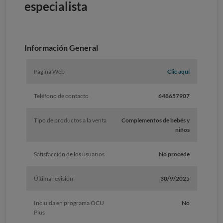
especialista
Información General
Página Web
Clic aquí
Teléfono de contacto
648657907
Tipo de productos a la venta
Complementos de bebés y
niños
Satisfacción de los usuarios
No procede
Última revisión
30/9/2025
Incluida en programa OCU
No
Plus