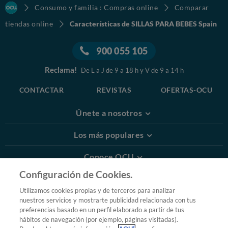
Consumo y familia : Compras online
Comparar
tiendas online
Características de SILLAS PARA BEBES Spain
900 055 105
Reclama!
De L a J de 9 a 18 h y V de 9 a 14 h
CONTACTAR
REVISTAS
OFERTAS-OCU
Únete a nosotros
Los más populares
Conoce OCU
Configuración de Cookies.
Más Información
Utilizamos cookies propias y de terceros para analizar
nuestros servicios y mostrarte publicidad relacionada con tus
© 2026 OCU
preferencias basado en un perfil elaborado a partir de tus
Condiciones generales de contratación de OCU
hábitos de navegación (por ejemplo, páginas visitadas).
Política de privacidad