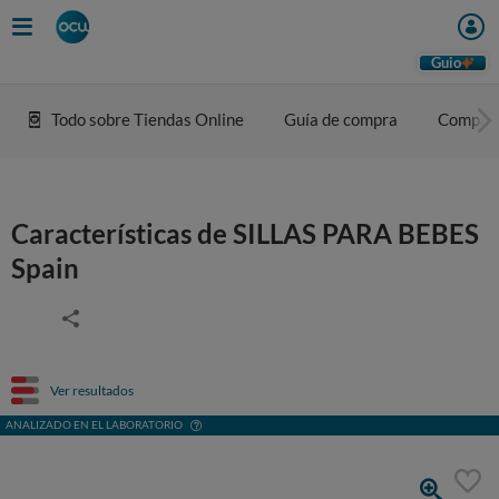
Guio
Todo sobre Tiendas Online
Guía de compra
Compar
Características de SILLAS PARA BEBES
Spain
Ver resultados
ANALIZADO EN EL LABORATORIO