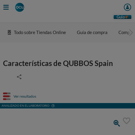
Guio
Todo sobre Tiendas Online
Guía de compra
Compar
Características de QUBBOS Spain
Ver resultados
ANALIZADO EN EL LABORATORIO