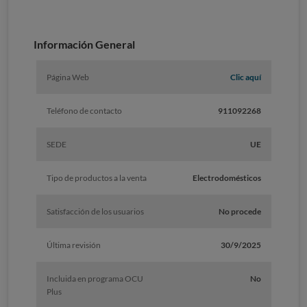
Información General
Página Web
Clic aquí
Teléfono de contacto
911092268
SEDE
UE
Tipo de productos a la venta
Electrodomésticos
Satisfacción de los usuarios
No procede
Última revisión
30/9/2025
Incluida en programa OCU
No
Plus